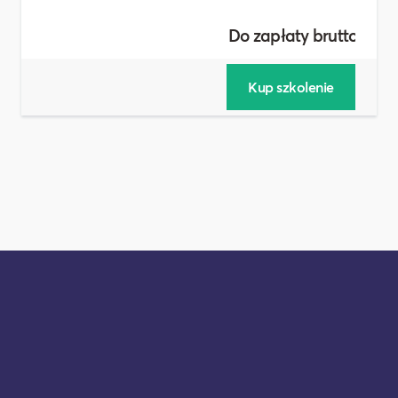
Do zapłaty brutto :
9