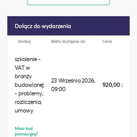
Dołącz do wydarzenia
Rodzaj
Bilety dostępne do
Cena
Li
szkolenie -
VAT w
branży
23 Września 2026,
budowlanej
920,00 zł
09:00
- problemy,
rozliczenia,
umowy
Masz kod
promocyjny?