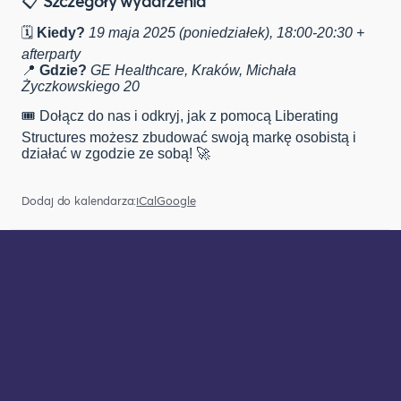
📋
Szczegóły wydarzenia
🗓️
Kiedy?
19 maja 2025 (poniedziałek), 18:00-20:30 +
afterparty
📍
Gdzie?
GE Healthcare,
Kraków
, Michała
Życzkowskiego 20
🎟️ Dołącz do nas i odkryj, jak z pomocą Liberating
Structures możesz zbudować swoją markę osobistą i
działać w zgodzie ze sobą! 🚀
Dodaj do kalendarza:
iCal
Google