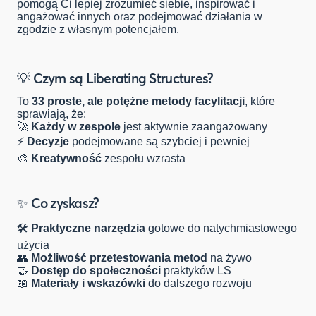
pomogą Ci lepiej zrozumieć siebie, inspirować i
angażować innych oraz podejmować działania w
zgodzie z własnym potencjałem.
💡
Czym są Liberating Structures?
To
33 proste, ale potężne metody facylitacji
, które
sprawiają, że:
🚀
Każdy w zespole
jest aktywnie zaangażowany
⚡
Decyzje
podejmowane są szybciej i pewniej
🎨
Kreatywność
zespołu wzrasta
✨
Co zyskasz?
🛠️
Praktyczne narzędzia
gotowe do natychmiastowego
użycia
👥
Możliwość przetestowania metod
na żywo
🤝
Dostęp do społeczności
praktyków LS
📖
Materiały i wskazówki
do dalszego rozwoju