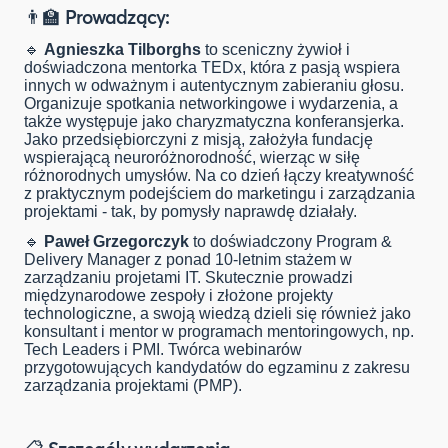
👨🏫
Prowadzący:
🔹
Agnieszka Tilborghs
to sceniczny żywioł i
doświadczona mentorka TEDx, która z pasją wspiera
innych w odważnym i autentycznym zabieraniu głosu.
Organizuje spotkania networkingowe i wydarzenia, a
także występuje jako charyzmatyczna konferansjerka.
Jako przedsiębiorczyni z misją, założyła fundację
wspierającą neuroróżnorodność, wierząc w siłę
różnorodnych umysłów. Na co dzień łączy kreatywność
z praktycznym podejściem do marketingu i zarządzania
projektami - tak, by pomysły naprawdę działały.
🔹
Paweł Grzegorczyk
to doświadczony Program &
Delivery Manager z ponad 10-letnim stażem w
zarządzaniu projetami IT. Skutecznie prowadzi
międzynarodowe zespoły i złożone projekty
technologiczne, a swoją wiedzą dzieli się również jako
konsultant i mentor w programach mentoringowych, np.
Tech Leaders i PMI. Twórca webinarów
przygotowujących kandydatów do egzaminu z zakresu
zarządzania projektami (PMP).