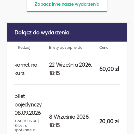
Zobacz inne nasze wydarzenia
Dołącz do wydarzenia
Rodzaj
Bilety dostępne do
Cena
Lic
karnet na
22 Września 2026,
60,00 zł
kurs
18:15
bilet
pojedynczy
08.09.2026
8 Września 2026,
20,00 zł
TRACKLISTA |
18:15
Bilet na
spotkanie z