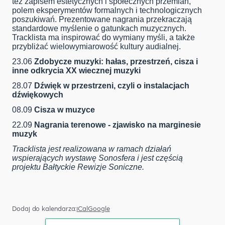
też zapisem estetycznych i społecznych przemian,
polem eksperymentów formalnych i technologicznych
poszukiwań. Prezentowane nagrania przekraczają
standardowe myślenie o gatunkach muzycznych.
Tracklista ma inspirować do wymiany myśli, a także
przybliżać wielowymiarowość kultury audialnej.
23.06
Zdobycze muzyki: hałas, przestrzeń, cisza i
inne odkrycia XX wiecznej muzyki
28.07
Dźwięk w przestrzeni, czyli o instalacjach
dźwiękowych
08.09
Cisza w muzyce
22.09
Nagrania terenowe - zjawisko na marginesie
muzyk
Tracklista jest realizowana w ramach działań
wspierających wystawę Sonosfera i jest częścią
projektu Bałtyckie Rewizje Soniczne.
Dodaj do kalendarza:
iCal
Google