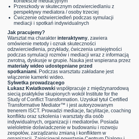
kontekście mediacyjnym
Przeszkody w skutecznym odzwierciedlaniu z
perspektywy mediatora / osoby trzeciej
Ćwiczenie odzwierciedleń podczas symulacji
mediacji i spotkań indywidualnych
Jak pracujemy?
Warsztat ma charakter
interaktywny
, zawiera
omówienie metody i oznak skuteczności
odzwierciedlenia, przykłady, ćwiczenia umiejętności
podczas symulacji rozmów i mediacji wraz z informacją
zwrotną, dyskusje w grupie. Nauka jest wspierana przez
materiały wideo udostępniane przed
spotkaniami
. Podczas warsztatu zakładane jest
włączenie kamerki wideo.
S
ylwetka prowadzącego
Łukasz Kwiatkowski
współpracuje z międzynarodową
siecią praktyków skupionych wokół Institute for the
Study of Conflict Transformation. Uzyskał tytuł Certified
Transformative Mediator™ i jest autoryzowanym
trenerem ISCT. Prowadzi mediacje, facylitacje, coaching
konfliktu oraz szkolenia i warsztaty dla osób
indywidualnych, organizacji i mediatorów. Posiada
wieloletnie doświadczenie w budowaniu i rozwoju
zespołów, zarządzaniu zmianą i konfliktem w
organizacji. Zainicjował powstanie Centrum Dialogu i