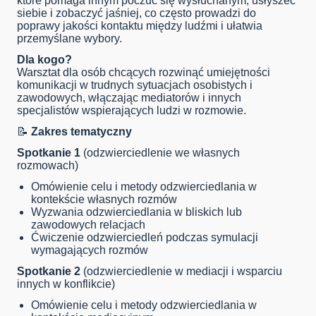
które pomaga innym poczuć się wysłuchanym, usłyszeć
siebie i zobaczyć jaśniej, co często prowadzi do
poprawy jakości kontaktu między ludźmi i ułatwia
przemyślane wybory.
Dla kogo?
Warsztat dla osób chcących rozwinąć umiejętności
komunikacji w trudnych sytuacjach osobistych i
zawodowych, włączając mediatorów i innych
specjalistów wspierających ludzi w rozmowie.
📝
Zakres tematyczny
Spotkanie 1
(odzwierciedlenie we własnych
rozmowach)
Omówienie celu i metody odzwierciedlania w
kontekście własnych rozmów
Wyzwania odzwierciedlania w bliskich lub
zawodowych relacjach
Ćwiczenie odzwierciedleń podczas symulacji
wymagających rozmów
Spotkanie 2
(odzwierciedlenie w mediacji i wsparciu
innych w konflikcie)
Omówienie celu i metody odzwierciedlania w