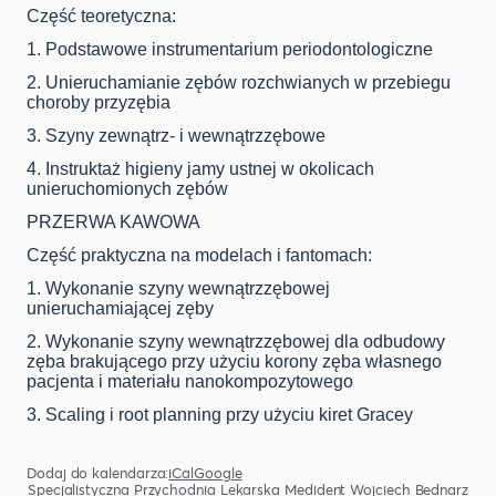
Część teoretyczna:
1. Podstawowe instrumentarium periodontologiczne
2. Unieruchamianie zębów rozchwianych w przebiegu
choroby przyzębia
3. Szyny zewnątrz- i wewnątrzzębowe
4. Instruktaż higieny jamy ustnej w okolicach
unieruchomionych zębów
PRZERWA KAWOWA
Część praktyczna na modelach i fantomach:
1. Wykonanie szyny wewnątrzzębowej
unieruchamiającej zęby
2. Wykonanie szyny wewnątrzzębowej dla odbudowy
zęba brakującego przy użyciu korony zęba własnego
pacjenta i materiału nanokompozytowego
3. Scaling i root planning przy użyciu kiret Gracey
Dodaj do kalendarza:
iCal
Google
Specjalistyczna Przychodnia Lekarska Medident Wojciech Bednarz