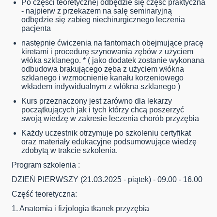
Po części teoretycznej odbędzie się część praktyczna
- najpierw z przekazem na salę seminaryjną
odbędzie się zabieg niechirurgicznego leczenia
pacjenta
następnie ćwiczenia na fantomach obejmujące pracę
kiretami i procedurę szynowania zębów z użyciem
włóka szklanego. * ( jako dodatek zostanie wykonana
odbudowa brakującego zęba z użyciem włókna
szklanego i wzmocnienie kanału korzeniowego
wkładem indywidualnym z włókna szklanego )
Kurs przeznaczony jest zarówno dla lekarzy
początkujących jak i tych którzy chcą poszerzyć
swoją wiedzę w zakresie leczenia chorób przyzębia
Każdy uczestnik otrzymuje po szkoleniu certyfikat
oraz materiały edukacyjne podsumowujące wiedzę
zdobytą w trakcie szkolenia.
Program szkolenia :
DZIEŃ PIERWSZY (21.03.2025 - piątek) - 09.00 - 16.00
Część teoretyczna:
1. Anatomia i fizjologia tkanek przyzębia