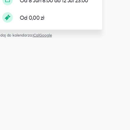
Od 8 Jun 8:00 do 12 Jul 23:00
Od 0,00 zł
daj do kalendarza:
iCal
Google