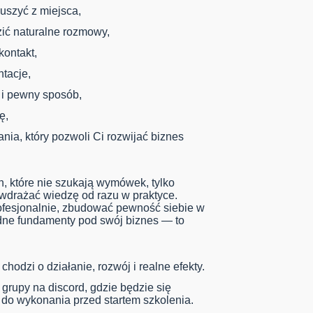
ruszyć z miejsca,
dzić naturalne rozmowy,
kontakt,
ntacje,
y i pewny sposób,
ę,
ania, który pozwoli Ci rozwijać biznes
h, które nie szukają wymówek, tylko
wdrażać wiedzę od razu w praktyce.
rofesjonalnie, zbudować pewność siebie w
idne fundamenty pod swój biznes — to
 chodzi o działanie, rozwój i realne efekty.
grupy na discord, gdzie będzie się
 do wykonania przed startem szkolenia.