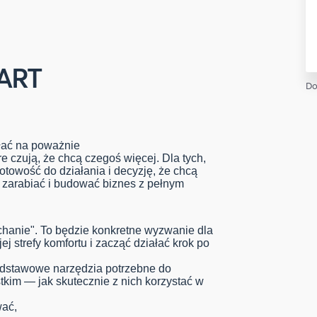
TART
Do
ałać na poważnie
re czują, że chcą czegoś więcej. Dla tych,
otowość do działania i decyzję, że chcą
ć zarabiać i budować biznes z pełnym
łuchanie". To będzie konkretne wyzwanie dla
j strefy komfortu i zacząć działać krok po
dstawowe narzędzia potrzebne do
tkim — jak skutecznie z nich korzystać w
wać,