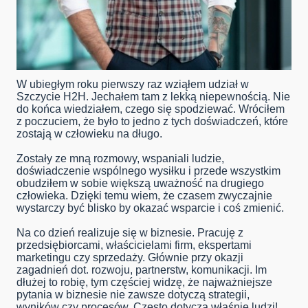
W ubiegłym roku pierwszy raz wziąłem udział w
Szczycie H2H. Jechałem tam z lekką niepewnością. Nie
do końca wiedziałem, czego się spodziewać. Wróciłem
z poczuciem, że było to jedno z tych doświadczeń, które
zostają w człowieku na długo.
Zostały ze mną rozmowy, wspaniali ludzie,
doświadczenie wspólnego wysiłku i przede wszystkim
obudziłem w sobie większą uważność na drugiego
człowieka. Dzięki temu wiem, że czasem zwyczajnie
wystarczy być blisko by okazać wsparcie i coś zmienić.
Na co dzień realizuje się w biznesie. Pracuję z
przedsiębiorcami, właścicielami firm, ekspertami
marketingu czy sprzedaży. Głównie przy okazji
zagadnień dot. rozwoju, partnerstw, komunikacji. Im
dłużej to robię, tym częściej widzę, że najważniejsze
pytania w biznesie nie zawsze dotyczą strategii,
wyników czy procesów. Często dotyczą właśnie ludzi!