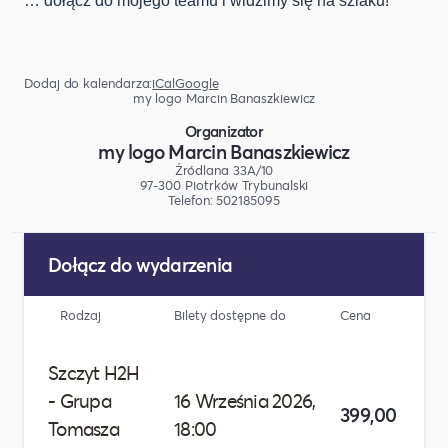
… dołącz do mojego teamu i widzimy się na szlaku!
Dodaj do kalendarza:
iCal
Google
my logo Marcin Banaszkiewicz
Organizator
my logo Marcin Banaszkiewicz
Źródlana 33A/10
97-300 Piotrków Trybunalski
Telefon: 502185095
Dołącz do wydarzenia
Rodzaj
Bilety dostępne do
Cena
L
Szczyt H2H
- Grupa
16 Września 2026,
399,00 zł
Tomasza
18:00