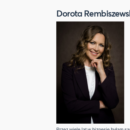
Dorota Rembiszews
Przez wiele lat w biznesie byłam 