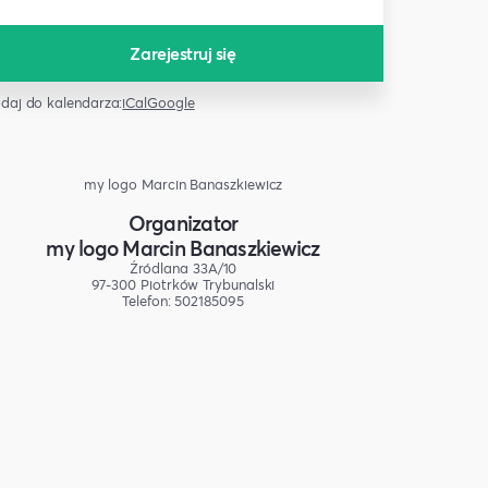
Zarejestruj się
daj do kalendarza:
iCal
Google
my logo Marcin Banaszkiewicz
Organizator
my logo Marcin Banaszkiewicz
Źródlana 33A/10
97-300 Piotrków Trybunalski
Telefon: 502185095