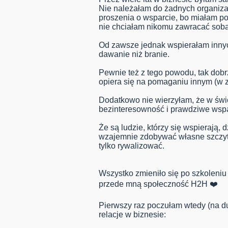
Nie należałam do żadnych organiza
proszenia o wsparcie, bo miałam po
nie chciałam nikomu zawracać so
Od zawsze jednak wspierałam innyc
dawanie niż branie.
Pewnie też z tego powodu, tak dobrz
opiera się na pomaganiu innym (w z
Dodatkowo nie wierzyłam, że w św
bezinteresowność i prawdziwe wspa
Że są ludzie, którzy się wspierają,
wzajemnie zdobywać własne szczyty
tylko rywalizować.
Wszystko zmieniło się po szkoleniu
przede mną społeczność H2H ❤️
Pierwszy raz poczułam wtedy (na d
relacje w biznesie: