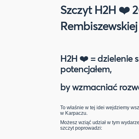
Szczyt H2H ❤️ 
Rembiszewskiej
H2H ❤️ = dzielenie 
potencjałem,
by wzmacniać rozwó
To właśnie w tej idei wejdziemy ws
w Karpaczu.
Możesz wziąć udział w tym wydarze
szczyt poprowadzi: