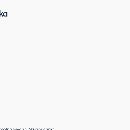
ka
samotną wyspą. Szłam sama.