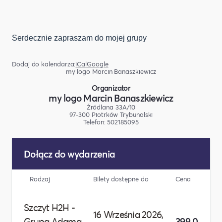
Serdecznie zapraszam do mojej grupy
Dodaj do kalendarza:
iCal
Google
my logo Marcin Banaszkiewicz
Organizator
my logo Marcin Banaszkiewicz
Źródlana 33A/10
97-300 Piotrków Trybunalski
Telefon: 502185095
Dołącz do wydarzenia
Rodzaj
Bilety dostępne do
Cena
Szczyt H2H -
16 Września 2026,
Grupa Adama
399,00 zł