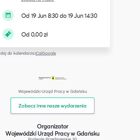
Od 19 Jun 8:30 do 19 Jun 14:30
Od 0,00 zł
daj do kalendarza:
iCal
Google
Wojewódzki Urząd Pracy w Gdańsku
Zobacz inne nasze wydarzenia
Organizator
Wojewódzki Urząd Pracy w Gdańsku
Podwale Przedmiejskie 30