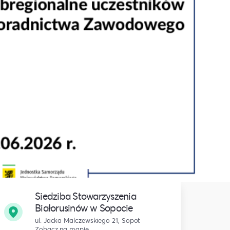
Siedziba Stowarzyszenia
Białorusinów w Sopocie
ul. Jacka Malczewskiego 21, Sopot
Zobacz na mapie