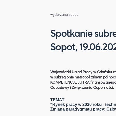
wydarzenia sopot
Spotkanie subr
Sopot, 19.06.202
Wojewód
zki Urząd Pracy w Gdańsku za
w subregionie metropolitalnym półn
KOMPETENCJE JUTRA finansowanego ze
Odbudowy i Zwiększania Odporności.
TEMAT
"Rynek pracy w 2030 roku
-
techn
Zmiana paradygmatu pracy: Człow