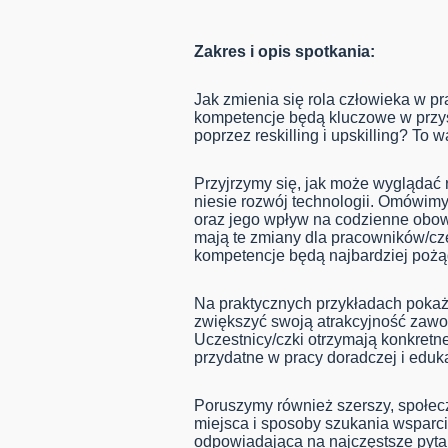
Zakres i opis spotkania:
Jak zmienia się rola człowieka w pr
kompetencje będą kluczowe w przysz
poprzez reskilling i upskilling? To 
Przyjrzymy się, jak może wyglądać 
niesie rozwój technologii. Omówimy
oraz jego wpływ na codzienne obow
mają te zmiany dla pracowników/cze
kompetencje będą najbardziej poż
Na praktycznych przykładach pokaże
zwiększyć swoją atrakcyjność zawo
Uczestnicy/czki otrzymają konkretn
przydatne w pracy doradczej i eduk
Poruszymy również szerszy, społec
miejsca i sposoby szukania wsparci
odpowiadająca na najczęstsze pytan