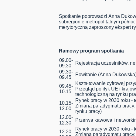
Spotkanie poprowadzi Anna Dukow
subregionie metropolitalnym półn
merytoryczną zaproszony ekspert ry
Ramowy program spotkania
09.00-
Rejestracja uczestników, ne
09.30
09.30-
Powitanie
(Anna Dukowska
09.45
Kształtowanie cyfrowej przy
09.45-
Przegląd polityk UE i krajo
10.15
technologiczną na rynku p
Rynek pracy w 2030 roku - 
10.15-
Zmiana paradygmatu pracy: C
12.00
rynku pracy)
12.00-
Przerwa kawowa i networki
12.30
Rynek pracy w 2030 roku - 
12.30-
Zmiana paradygmatu pracy: C