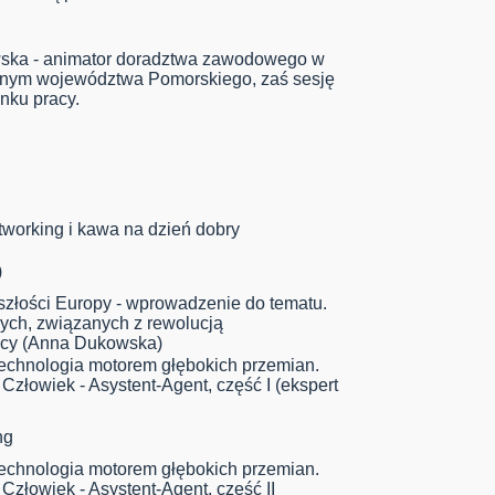
ska - animator doradztwa zawodowego w
ocnym województwa Pomorskiego, zaś sesję
nku pracy.
tworking i kawa na dzień dobry
)
szłości Europy - wprowadzenie do tematu.
wych, związanych z rewolucją
racy (Anna Dukowska)
technologia motorem głębokich przemian.
złowiek - Asystent-Agent, część I (ekspert
ng
technologia motorem głębokich przemian.
złowiek - Asystent-Agent, część II