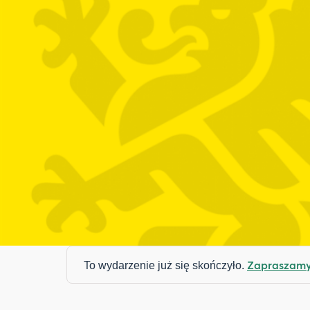
Zapraszamy 
To wydarzenie już się skończyło.