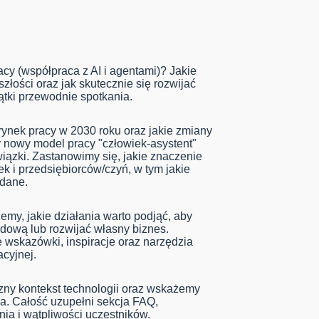
acy (współpraca z AI i agentami)? Jakie
łości oraz jak skutecznie się rozwijać
wątki przewodnie spotkania.
rynek pracy w 2030 roku oraz jakie zmiany
 nowy model pracy "człowiek-asystent"
iązki. Zastanowimy się, jakie znaczenie
k i przedsiębiorców/czyń, w tym jakie
ądane.
my, jakie działania warto podjąć, aby
dową lub rozwijać własny biznes.
e wskazówki, inspiracje oraz narzędzia
acyjnej.
zny kontekst technologii oraz wskażemy
a. Całość uzupełni sekcja FAQ,
ia i wątpliwości uczestników.