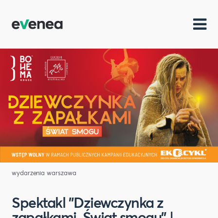
wydarzenia warszawa
Spektakl "Dziewczynka z
zapałkami. Świat smogu" |