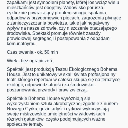
zapałkami jest symbolem planety, której los wciąż wielu
mieszkańców jest obojętny. Widowisko porusza
cyklicznie powracający problem smogu, spalania
odpadów w przydomowych piecach, zagrożenia płynące
z zanieczyszczania powietrza, takie jak negatywny
wpływ na nasze zdrowie, czy niszczenie otaczającego
środowiska. Spektakl promuje również zasady
prawidłowej segregacji i postępowania z odpadami
komunalnymi.
Czas trwania - ok. 50 min
Wiek - bez ograniczeń.
Spektakl jest produkcją Teatru Ekologicznego Bohema
House. Jest to unikatowy w skali świata profesjonalny
teatr, którego repertuar w całości skupia się na tematyce
ekologii, odpowiedzialności za środowisko,
poszanowania przyrody i praw zwierząt.
Spektakle Bohema House wyróżniają się
wykorzystaniem sztuki akrobatycznej zgodnie z nurtem
Nowego Cyrku, gdzie artyści cyrkowi wykorzystują
swoje mistrzowskie umiejętności w widowiskach
różnych gatunków, często podejmujących ważne
społeczne tematy.