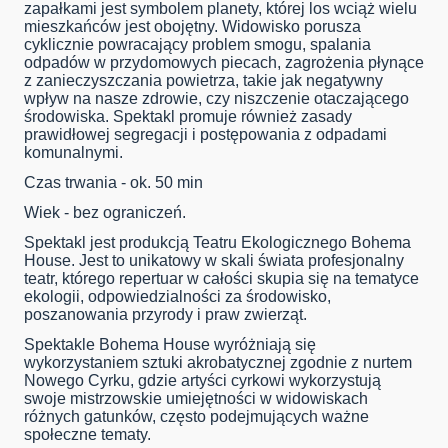
zapałkami jest symbolem planety, której los wciąż wielu
mieszkańców jest obojętny. Widowisko porusza
cyklicznie powracający problem smogu, spalania
odpadów w przydomowych piecach, zagrożenia płynące
z zanieczyszczania powietrza, takie jak negatywny
wpływ na nasze zdrowie, czy niszczenie otaczającego
środowiska. Spektakl promuje również zasady
prawidłowej segregacji i postępowania z odpadami
komunalnymi.
Czas trwania - ok. 50 min
Wiek - bez ograniczeń.
Spektakl jest produkcją Teatru Ekologicznego Bohema
House. Jest to unikatowy w skali świata profesjonalny
teatr, którego repertuar w całości skupia się na tematyce
ekologii, odpowiedzialności za środowisko,
poszanowania przyrody i praw zwierząt.
Spektakle Bohema House wyróżniają się
wykorzystaniem sztuki akrobatycznej zgodnie z nurtem
Nowego Cyrku, gdzie artyści cyrkowi wykorzystują
swoje mistrzowskie umiejętności w widowiskach
różnych gatunków, często podejmujących ważne
społeczne tematy.