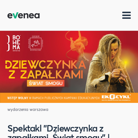
wydarzenia warszawa
Spektakl "Dziewczynka z
zapałkami. Świat smogu" |