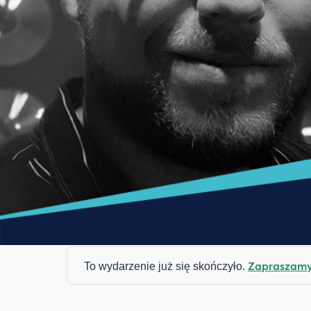
Zapraszamy 
To wydarzenie już się skończyło.