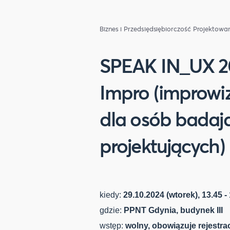
Biznes i Przedsiędsiębiorczość
Projektowan
SPEAK IN_UX 20
Impro (improwi
dla osób badają
projektujących) 
kiedy:
29.10.2024 (wtorek), 13.45 -
gdzie:
PPNT Gdynia, budynek III
wstęp:
wolny, obowiązuje rejestra