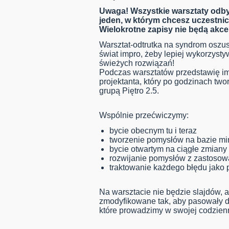
Uwaga! Wszystkie warsztaty odby
jeden, w którym chcesz uczestnicz
Wielokrotne zapisy nie będą akc
Warsztat-odtrutka na syndrom oszus
świat impro, żeby lepiej wykorzyst
świeżych rozwiązań!
Podczas warsztatów przedstawię i
projektanta, który po godzinach two
grupą Piętro 2.5.
Wspólnie przećwiczymy:
bycie obecnym tu i teraz
tworzenie pomysłów na bazie min
bycie otwartym na ciągłe zmiany
rozwijanie pomysłów z zastosowa
traktowanie każdego błędu jako 
Na warsztacie nie będzie slajdów, a
zmodyfikowane tak, aby pasowały d
które prowadzimy w swojej codzienn