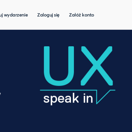
uj wydarzenie
Zaloguj się
Załóż konto