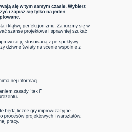
wają się w tym samym czasie. Wybierz
yć i zapisz się tylko na jeden.
eptowane.
ta i klątwę perfekcjonizmu. Zanurzmy się w
ywać szanse projektowe i sprawniej szukać
mprowizację stosowaną z perspektywy
rzy dziwne światy na scenie wspólnie z
imalnej informacji
niem zasady "tak i"
prezentu.
le będą liczne gry improwizacyjne -
o procesów projektowych i warsztatów,
ej pracy.