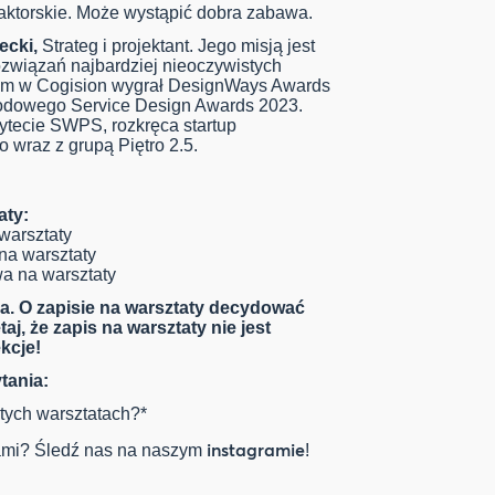
ktorskie. Może wystąpić dobra zabawa.
ecki
,
Strateg i projektant. Jego misją jest
ozwiązań najbardziej nieoczywistych
em w Cogision wygrał DesignWays Awards
arodowego Service Design Awards 2023.
tecie SWPS, rozkręca startup
o wraz z grupą Piętro 2.5.
aty:
 warsztaty
 na warsztaty
wa na warsztaty
a. O zapisie na warsztaty decydować
j, że zapis na warsztaty nie jest
kcje!
tania:
tych warsztatach?*
instagramie
jami? Śledź nas na naszym
!