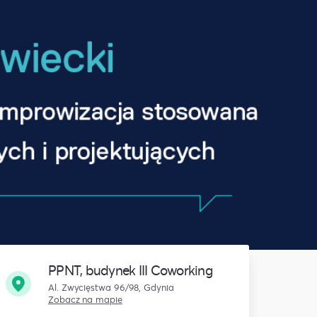
PPNT, budynek III Coworking
Al. Zwycięstwa 96/98, Gdynia
Zobacz na mapie