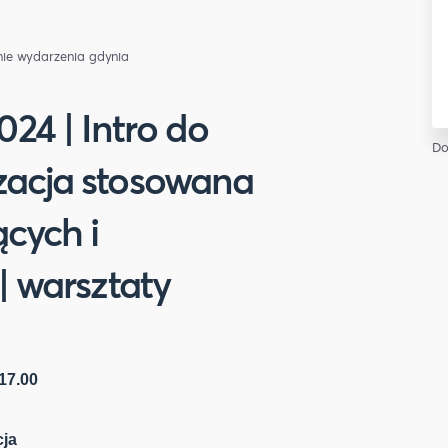
ie
wydarzenia gdynia
24 | Intro do
Do
zacja stosowana
cych i
| warsztaty
 17.00
cja