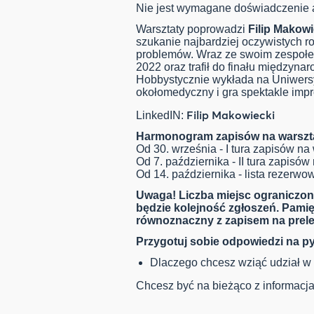
Nie jest wymagane doświadczenie a
Warsztaty poprowadzi
Filip Makowi
szukanie najbardziej oczywistych r
problemów. Wraz ze swoim zespoł
2022 oraz trafił do finału międzyn
Hobbystycznie wykłada na Uniwersy
okołomedyczny i gra spektakle impr
Filip Makowiecki
LinkedIN:
Harmonogram zapisów na warszt
Od 30. września - I tura zapisów na
Od 7. października - II tura zapisów
Od 14. października - lista rezerwo
Uwaga! Liczba miejsc ograniczon
będzie kolejność zgłoszeń. Pamięta
równoznaczny z zapisem na prele
Przygotuj sobie odpowiedzi na py
Dlaczego chcesz wziąć udział w 
Chcesz być na bieżąco z informac