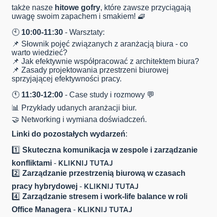
także nasze
hitowe gofry
, które zawsze przyciągają
uwagę swoim zapachem i smakiem! 🧇
🕙
10:00-11:30
- Warsztaty:
📌 Słownik pojęć związanych z aranżacją biura - co
warto wiedzieć?
📌 Jak efektywnie współpracować z architektem biura?
📌 Zasady projektowania przestrzeni biurowej
sprzyjającej efektywności pracy.
🕚
11:30-12:00
- Case study i rozmowy 💬
📊 Przykłady udanych aranżacji biur.
🤝 Networking i wymiana doświadczeń.
Linki do pozostałych wydarzeń
:
1️⃣
Skuteczna komunikacja w zespole i zarządzanie
KLIKNIJ TUTAJ
konfliktami
-
2️⃣
Zarządzanie przestrzenią biurową w czasach
KLIKNIJ TUTAJ
pracy hybrydowej
-
4️⃣
Zarządzanie stresem i work-life balance w roli
KLIKNIJ TUTAJ
Office Managera
-