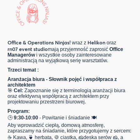
Office & Operations Ninjas!
Helikon
wraz z
oraz
rn07 event studio
mają przyjemność zaprosić
Office
Managerów
i wszystkie osoby zainteresowane
administracją na wyjątkową serię warsztatów.
Trzeci temat :
Aranżacja biura - Słownik pojęć i współpraca z
architektem
🎯
Cel:
Zapoznanie się z terminologią aranżacji biura
oraz efektywną współpracą z architektem przy
projektowaniu przestrzeni biurowej.
Program:
🕒
9:30-10:00
- Powitanie i śniadanie 🍽️
Aby wprowadzić ciepłą, domową atmosferę,
zapraszamy na śniadanie, które przygotujemy z sercem:
☕ Kawa, 🍵 herbata, 🍪 ciastka, 🧀deska serów 🧀, a