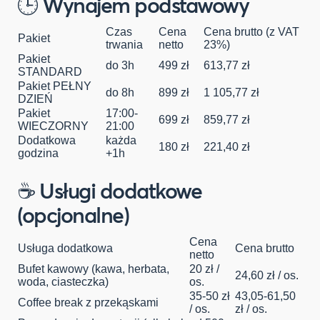
🕒 Wynajem podstawowy
Czas
Cena
Cena brutto (z VAT
Pakiet
trwania
netto
23%)
Pakiet
do 3h
499 zł
613,77 zł
STANDARD
Pakiet PEŁNY
do 8h
899 zł
1 105,77 zł
DZIEŃ
Pakiet
17:00-
699 zł
859,77 zł
WIECZORNY
21:00
Dodatkowa
każda
180 zł
221,40 zł
godzina
+1h
☕ Usługi dodatkowe
(opcjonalne)
Cena
Usługa dodatkowa
Cena brutto
netto
Bufet kawowy (kawa, herbata,
20 zł /
24,60 zł / os.
woda, ciasteczka)
os.
35-50 zł
43,05-61,50
Coffee break z przekąskami
/ os.
zł / os.