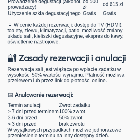
Prowadzenie degustacji (alkohol,
od 500
od 615 zł
prowadzący)
zł
Użyczenie szkła degustacyjnego
Gratis
Gratis
💡 W cenie każdej rezerwacji: dostęp do TV (HDMI),
toalety, zlewu, klimatyzacji, patio, możliwość zmiany
układu sali, kieliszki degustacyjne, ekspres do kawy,
oświetlenie nastrojowe.
🔐 Zasady rezerwacji i anulacji
Rezerwacja sali jest wiążąca po wpłacie zadatku w
wysokości 50% wartości wynajmu. Płatność możliwa
przelewem lub przez link do płatności online.
📅 Anulowanie rezerwacji:
Termin anulacji
Zwrot zadatku
> 7 dni przed terminem
100% zwrot
3-6 dni przed
50% zwrot
< 3 dni przed
brak zwrotu
W wyjątkowych przypadkach możliwe jednorazowe
przeniesienie terminu na inny dostępny dzień.