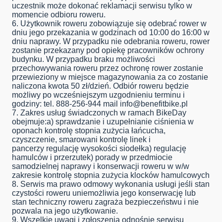
uczestnik może dokonać reklamacji serwisu tylko w
momencie odbioru roweru.
6. Użytkownik roweru zobowiązuje się odebrać rower w
dniu jego przekazania w godzinach od 10:00 do 16:00 w
dniu naprawy. W przypadku nie odebrania roweru, rower
zostanie przekazany pod opiekę pracowników ochrony
budynku. W przypadku braku możliwości
przechowywania roweru przez ochronę rower zostanie
przewieziony w miejsce magazynowania za co zostanie
naliczona kwota 50 zł/dzień. Odbiór roweru będzie
możliwy po wcześniejszym uzgodnieniu terminu i
godziny: tel. 888-256-944 mail
info@benefitbike.pl
7. Zakres usług świadczonych w ramach BikeDay
obejmuje:a) sprawdzanie i uzupełnianie ciśnienia w
oponach kontrolę stopnia zużycia łańcucha,
czyszczenie, smarowani kontrolę linek i
pancerzy regulację wysokości siodełka) regulację
hamulców i przerzutek) porady w przedmiocie
samodzielnej naprawy i konserwacji roweru w w/w
zakresie kontrolę stopnia zużycia klocków hamulcowych
8. Serwis ma prawo odmowy wykonania usługi jeśli stan
czystości roweru uniemożliwia jego konserwację lub
stan techniczny roweru zagraża bezpieczeństwu i nie
pozwala na jego użytkowanie.
9. Wszelkie uwagi i zgłoszenia odnośnie serwisu