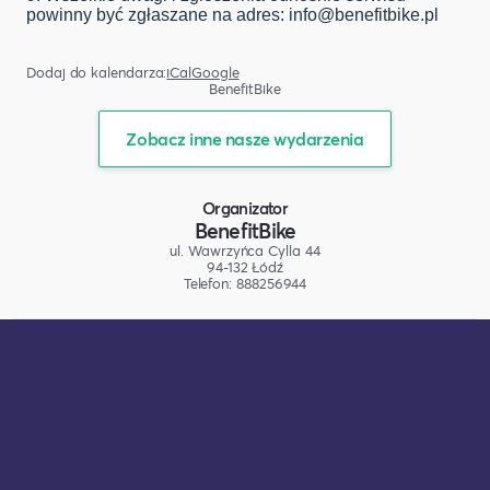
powinny być zgłaszane na adres:
info@benefitbike.pl
Dodaj do kalendarza:
iCal
Google
BenefitBike
Zobacz inne nasze wydarzenia
Organizator
BenefitBike
ul. Wawrzyńca Cylla 44
94-132 Łódź
Telefon: 888256944