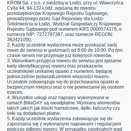
KROM Sp. z o.o. z siedzibą w Łodzi, przy ul. Wawrzyńca
Cylla 44, 94-132 Łódź, wpisaną do rejestru
przedsiębiorców Krajowego Rejestru Sądowego,
prowadzonego przez Sąd Rejonowy dla Łodzi-
Śródmieścia w Łodzi, Wydział Gospodarczy Krajowego
Rejestru Sądowego pod numerem KRS 0000574179, o
numerze NIP: 7272797387, oraz numerze REGON:
362421050,
2. Każdy uczestnik wydarzenia może przekazać swój
rower do serwisu w godzinach od 8:00 do 10:00. Po tym
czasie serwis nie przyjmuje już kolejnych rowerów.
3. Warunkiem przyjęcia roweru do serwisu jest spisanie
karty identyfikacyjnej roweru oraz przekazanie
uczestnikowi unikalnej opaski z numerem, będącej
jednocześnie poświadczeniem własności roweru.
Uczestnik zobowiązuje się do przechowania opaski w
bezpiecznym miejscu oraz o nie powierzanie jej osobom
trzecim.
4. Wszystkie usługi oraz naprawy wykonywane w
ramach BikeDAY są nieodpłatne. Wymiany elementów
takich jakich jak klocki hamulcowe, dętki, łańcuchy czy
linki są dodatkowo płatne.
5. Każdy uczestnik wydarzenia zobowiązuje się do
zapoznania się z wykonanymi naprawami i regulacjami
podczas odbioru roweru. W przypadku zaistniałych wad