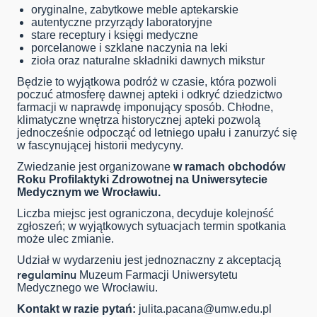
oryginalne, zabytkowe meble aptekarskie
autentyczne przyrządy laboratoryjne
stare receptury i księgi medyczne
porcelanowe i szklane naczynia na leki
zioła oraz naturalne składniki dawnych mikstur
Będzie to wyjątkowa podróż w czasie, która pozwoli
poczuć atmosferę dawnej apteki i odkryć dziedzictwo
farmacji w naprawdę imponujący sposób. Chłodne,
klimatyczne wnętrza historycznej apteki pozwolą
jednocześnie odpocząć od letniego upału i zanurzyć się
w fascynującej historii medycyny.
Zwiedzanie jest organizowane
w ramach obchodów
Roku Profilaktyki Zdrowotnej na Uniwersytecie
Medycznym we Wrocławiu.
Liczba miejsc jest ograniczona, decyduje kolejność
zgłoszeń; w wyjątkowych sytuacjach termin spotkania
może ulec zmianie.
Udział w wydarzeniu jest jednoznaczny z akceptacją
regulaminu
Muzeum Farmacji Uniwersytetu
Medycznego we Wrocławiu.
Kontakt w razie pytań:
julita.pacana@umw.edu.pl