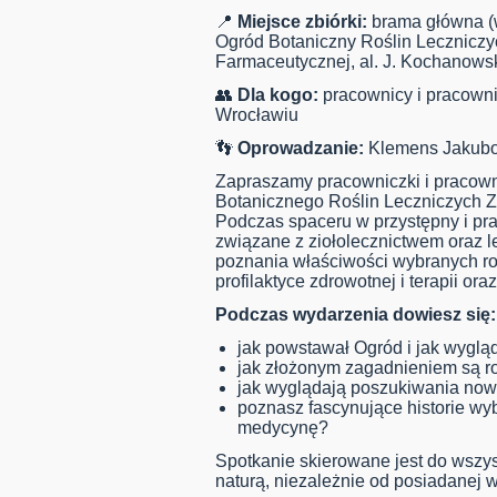
📍
Miejsce zbiórki:
brama główna (
Ogród Botaniczny Roślin Leczniczyc
Farmaceutycznej, al. J. Kochanows
👥
Dla kogo:
pracownicy i pracown
Wrocławiu
👣
Oprowadzanie:
Klemens Jakubows
Zapraszamy pracowniczki i pracow
Botanicznego Roślin Leczniczych Za
Podczas spaceru w przystępny i pr
związane z ziołolecznictwem oraz l
poznania właściwości wybranych roś
profilaktyce zdrowotnej i terapii 
Podczas wydarzenia dowiesz się:
jak powstawał Ogród i jak wyglą
jak złożonym zagadnieniem są roś
jak wyglądają poszukiwania no
poznasz fascynujące historie wyb
medycynę?
Spotkanie skierowane jest do wszy
naturą, niezależnie od posiadanej 