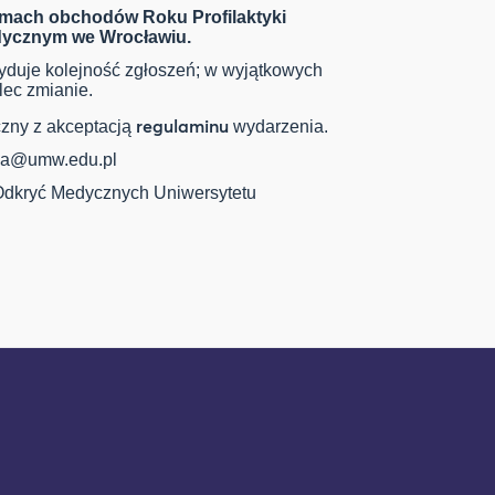
amach obchodów Roku Profilaktyki
dycznym we Wrocławiu.
cyduje kolejność zgłoszeń; w wyjątkowych
lec zmianie.
regulaminu
czny z akceptacją
wydarzenia.
ana@umw.edu.pl
dkryć Medycznych Uniwersytetu