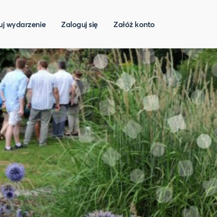
uj wydarzenie
Zaloguj się
Załóż konto