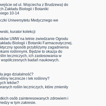
wejście od ul. Wojciecha z Brudzewa) do
h Zakładu Biologii i Botaniki
kiego 10-14
iczki Uniwersytetu Medycznego we
ki, kurator kolekcji
ników UMW na letnie zwiedzanie Ogrodu
kładu Biologii i Botaniki Farmaceutycznej.
aktyczny sposób przybliżymy zagadnienia
ekami roślinnymi. Będzie to okazja do
lin leczniczych, ich zastosowania w
oraz współczesnych badań naukowych.
da jego działalność?
liny lecznicze i lek roślinny?
wych leków?
ranych roślin leczniczych, które zmieniły
stkich osób zainteresowanych zdrowiem i
wiedzy w tym zakresie.