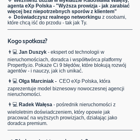
🔹
Weźmiesz udział w wykładzie Radosława Wałęsy,
agenta eXp Polska - "Wyższa prowizja - jak zarabiać
więcej bez niepotrzebnych sporów z klientem"
🔹
Doświadczysz realnego networkingu
z osobami,
które chcą iść do przodu - tak jak Ty.
Kogo spotkasz?
👨💻
Jan Duszyk
- ekspert od technologii w
nieruchomościach, doradca i współtwórca platformy
Propertly.io. Pokaże Ci 9 błędów, które blokują rozwój
agentów - i nauczy, jak ich unikać.
👩💻
Olga Marciniak -
CEO eXp Polska, która
zaprezentuje model biznesowy nowoczesnej agencji
nieruchomości.
👨💻
Radek Wałęsa
- pośrednik nieruchomości z
wieloletnim doświadczeniem, który opowie jak
pracować na wyższych prowizjach, działając jako
doradca premium.