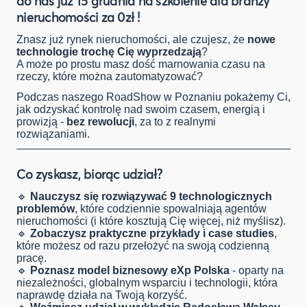
do nas już 15 grudnia na szkolenie dla branży
nieruchomości za 0zł !
Znasz już rynek nieruchomości, ale czujesz, że
nowe
technologie trochę Cię wyprzedzają
?
A może po prostu masz dość marnowania czasu na
rzeczy, które można zautomatyzować?
Podczas naszego RoadShow w Poznaniu pokażemy Ci,
jak odzyskać kontrolę nad swoim czasem, energią i
prowizją -
bez rewolucji
, za to z realnymi
rozwiązaniami.
Co zyskasz, biorąc udział?
🔹
Nauczysz się rozwiązywać 9 technologicznych
problemów
, które codziennie spowalniają agentów
nieruchomości (i które kosztują Cię więcej, niż myślisz).
🔹
Zobaczysz praktyczne przykłady i case studies
,
które możesz od razu przełożyć na swoją codzienną
pracę.
🔹
Poznasz model biznesowy eXp Polska
- oparty na
niezależności, globalnym wsparciu i technologii, która
naprawdę działa na Twoją korzyść.