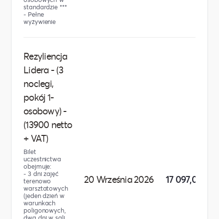
standardzie ***
- Pełne
wyżywienie
Rezyliencja
Lidera - (3
noclegi,
pokój 1-
osobowy) -
(13900 netto
+ VAT)
Bilet
uczestnictwa
obejmuje:
- 3 dni zajęć
20 Września 2026
17 097,00 zł
terenowo
warsztatowych
(jeden dzień w
warunkach
poligonowych,
dwa dni w sali