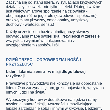
Zaczyna się od stanu lidera. W sytuacjach kryzysowych
działa cały człowiek - nie tylko intelekt. Dlatego ważne
jest wielowymiarowe spojrzenie na człowieka -
obejmujące różne jego role (zawodowe i społeczne)
oraz wymiary (fizyczny, emocjonalny, umysłowy i
duchowy - wartości, sensu.)
Każdy uczestnik na bazie autodiagnozy stworzy
indywidualną mapę swojej skali rezyliencji w zakresie
wszystkich wymiarów funkcjonowania z
uwzględnieniem zasobów i ról.
DZIEŃ TRZECI - ODPOWIEDZIALNOŚĆ I
PRZYSZŁOŚĆ
Lider - latarnia sensu - w misji długofalowej
rezyliencji
Prawdziwe przywództwo nie kończy się na dobrostanie
lidera. Ono zaczyna się tam, gdzie pojawia się wpływ na
innych ludzi i na świat.
Wyposażymy liderów w dodatkowe narzędzia i ramy
myślenia, autorefleksji, uważności, umożliwiające
lepsze zarządzanie sobą i innymi w kryzysie. Będziemy