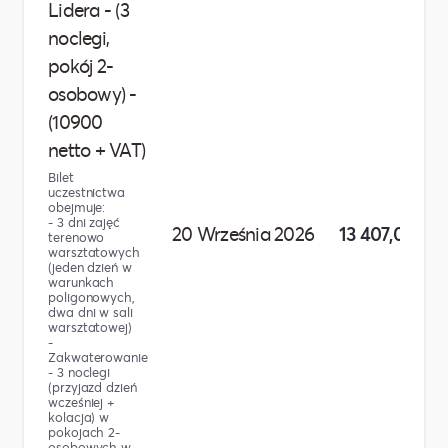
Lidera - (3
noclegi,
pokój 2-
osobowy) -
(10900
netto + VAT)
Bilet
uczestnictwa
obejmuje:
- 3 dni zajęć
20 Września 2026
13 407,00 zł
terenowo
warsztatowych
(jeden dzień w
warunkach
poligonowych,
dwa dni w sali
warsztatowej)
-
Zakwaterowanie
- 3 noclegi
(przyjazd dzień
wcześniej +
kolacja) w
pokojach 2-
osobowych w