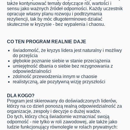
także kontynuować tematy dotyczące ról, wartości i
sensu jako ważnych źródeł odporności. Każdy uczestnik
opracuje własny planu rozwoju i podtrzymania
rezyliencji, tak by móc długoterminowo działać
skutecznie w kryzysie - bez wypalenia i chaosu.
CO TEN PROGRAM REALNIE DAJE
świadomość, że kryzys lidera jest naturalny i możliwy
do przejścia
głębokie poznanie siebie w stanie przeciążenia
umiejętność dbania o siebie bez rezygnowania z
odpowiedzialności
zdolność przewodzenia innym w chaosie
realistyczną, ale pozytywną wizję przyszłości
DLA KOGO?
Program jest skierowany do doświadczonych liderów,
którzy na co dzień ponoszą realną odpowiedzialność za
organizacje, zespoły i decyzje o dużej wadze.
Do tych, którzy chcą świadomie wzmacniać swoją
odporność - nie tylko w roli zawodowej, ale także jako
ludzie funkcjonujący równolegle w rolach prywatnych: