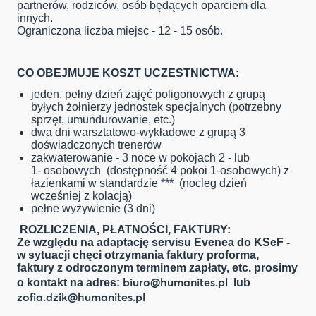
partnerów, rodziców, osób będących oparciem dla
innych.
Ograniczona liczba miejsc - 12 - 15 osób.
CO OBEJMUJE KOSZT UCZESTNICTWA:
jeden, pełny dzień zajęć poligonowych z grupą
byłych żołnierzy jednostek specjalnych (potrzebny
sprzęt, umundurowanie, etc.)
dwa dni warsztatowo-wykładowe z grupą 3
doświadczonych trenerów
zakwaterowanie - 3 noce w pokojach 2 - lub
1- osobowych (dostępność 4 pokoi 1-osobowych) z
łazienkami w standardzie *** (nocleg dzień
wcześniej z kolacją)
pełne wyżywienie (3 dni)
ROZLICZENIA, PŁATNOŚCI, FAKTURY:
Ze względu na adaptację servisu Evenea do KSeF -
w sytuacji chęci otrzymania faktury proforma,
faktury z odroczonym terminem zapłaty, etc. prosimy
biuro@humanites.pl
o kontakt na adres:
lub
zofia.dzik@humanites.pl