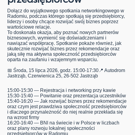
Dołącz do wyjątkowego spotkania networkingowego w
Radomiu, podczas którego spotkają się przedsiębiorcy,
liderzy i osoby chcące rozwijać swój biznes poprzez
wartościowe relacje.
To doskonała okazja, aby poznać nowych partnerów
biznesowych, wymienić się doświadczeniami i
nawiązać współpracę. Spotkanie pokaże również, jak
skutecznie rozwijać biznes przez rekomendacje oraz
jaką siłę ma aktywna społeczność przedsiębiorców
oparta na zaufaniu i wzajemnym wsparciu.
📅 Środa, 15 lipca 2026, godz. 15:00-17:30📍 Autodrom
Jastrząb, Czerwienica 25, 26-502 Jastrząb
15:00-15:30 — Rejestracja i networking przy kawie
15:30-15:40 — Powitanie oraz prezentacja uczestników
15:40-16:20 — Jak rozwijać biznes przez rekomendacje
oraz czym jest prawdziwa społeczność przedsiębiorców
i dlaczego przynależność do niej realnie przekłada się
na wzrost firmy
16:20-16:40 — BNI na świecie i w Polsce w liczbach
oraz plany rozwoju lokalnej społeczności
przedsiębiorców w Radomiu