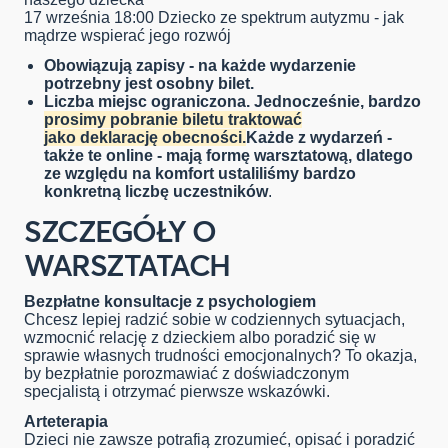
17 września
18:00
Dziecko ze spektrum autyzmu - jak
mądrze wspierać jego rozwój
Obowiązują zapisy -
na każde wydarzenie
potrzebny jest osobny bilet.
Liczba miejsc ograniczona. Jednocześnie, bardzo
prosimy pobranie biletu traktować
jako deklarację obecności.
Każde z wydarzeń -
także te online - mają formę warsztatową, dlatego
ze względu na komfort ustaliliśmy bardzo
konkretną liczbę uczestników
.
SZCZEGÓŁY O
WARSZTATACH
Bezpłatne konsultacje z psychologiem
Chcesz lepiej radzić sobie w codziennych sytuacjach,
wzmocnić relację z dzieckiem albo poradzić się w
sprawie własnych trudności emocjonalnych? To okazja,
by bezpłatnie porozmawiać z doświadczonym
specjalistą
i
otrzymać pierwsze wskazówki
.
Arteterapia
Dzieci nie zawsze potrafią
zrozumieć, opisać i poradzić