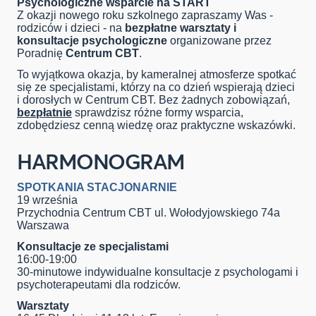
Psychologiczne wsparcie na
START
Z okazji nowego roku szkolnego zapraszamy Was -
rodziców i dzieci - na
bezpłatne warsztaty i
konsultacje psychologiczne
organizowane przez
Poradnię
Centrum CBT
.
To wyjątkowa okazja, by kameralnej atmosferze
spotkać
się ze
specjalist
ami
, którzy na co dzień
wspierają
dzieci
i dorosłych
w Centrum CBT. Bez żadnych zobowiązań,
bezpłatnie
sprawdzisz różne formy wsparcia,
zdobędziesz cenną wiedzę oraz praktyczne wskazówki.
HARMONOGRAM
S
POTKANIA STACJONARNIE
19 września
Przychodnia Centrum CBT
ul. Wołodyjowskiego
74a
Warszawa
Konsultacje ze specjalistami
16:00-19:00
30-minutowe indywidualne
konsultacje
z psychologami i
psychoterapeutami
dla rodziców.
Warsztaty