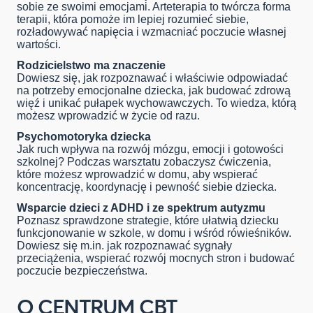
sobie ze swoimi emocjami.
Arteterapia
t
o twórcza forma
terapii, która pom
oże
im
lepiej rozumieć siebie,
rozładowywać napięcia i wzmacniać poczucie własnej
wartości.
Rodzicielstwo ma znaczenie
Dowiesz się, jak rozpoznawać i właściwie odpowiadać
na potrzeby emocjonalne dziecka, jak budować zdrową
więź i unikać pułapek wychowawczych.
To w
iedza, którą
możesz wprowadzić w życie od razu
.
Psychomotoryka dziecka
Jak ruch wpływa na rozwój mózgu, emocji i gotowości
szkolnej? Podczas warsztatu zobaczysz ćwiczenia,
które możesz wprowadzić w domu, aby wspierać
koncentrację, koordynację i pewność siebie dziecka.
Wsparcie dzieci z ADHD i ze spektrum autyzmu
Poznasz sprawdzone strategie, które ułatwią dziecku
funkcjonowanie w szkole, w domu
i
w
śród rówieśników.
Dowiesz się m.in. jak rozpoznawać sygnały
przeciążenia, wspierać rozwój mocnych stron i budować
poczucie bezpieczeństwa.
O CENTRUM CBT