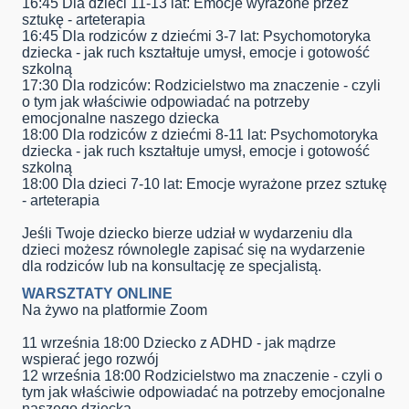
16:
45
Dla dzieci 11-13 lat:
Emocje wyrażone przez
sztukę
- arteterapia
16:45
Dla rodziców z dziećmi 3-7 lat:
Psychomotoryka
dziecka - jak ruch kształtuje umysł, emocje i gotowość
szkolną
17:30
Dla rodziców:
Rodzicielstwo ma znaczenie - czyli
o tym jak właściwie odpowiadać na potrzeby
e
mocjonalne naszego dziecka
18:00
Dla rodziców z dziećmi 8-11 lat:
Psychomotoryka
dziecka - jak ruch kształtuje umysł, emocje i gotowość
szkolną
18:00
Dla dzieci 7-10 lat:
Emocje wyrażone przez sztukę
- arteterapia
Jeśli Twoje dziecko bierze udział w wydarzeniu dla
dzieci możesz równolegle zapisać się na wydarzenie
dla rodziców lub na konsultację ze specjalistą.
WARSZTATY ONLINE
Na żywo na platformie Zoom
11 września 18:00
Dziecko z ADHD - jak mądrze
wspierać jego rozwój
12 września
18:00
Rodzicielstwo ma znaczenie - czyli o
tym jak właściwie odpowiadać na potrzeby emocjonalne
naszego dziecka