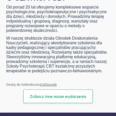
Od ponad 20 lat oferujemy
kompleksowe wsparcie
psychologiczne, psychoterapeutyczne i psychiatryczne
dla dzieci, młodzieży i dorosłych
. Prowadzimy terapię
indywidualną i grupową, diagnozę, warsztaty oraz
programy rozwojowe w oparciu o metody
o
potwierdzonej skuteczności.
W naszej strukturze działa
Ośrodek Doskonalenia
Nauczycieli
, realizujący akredytowane szkolenia dla
kadry pedagogicznej i specjalistów pracujących
z
dziećmi oraz młodzieżą. Rozwijamy także specjalistów.
Stworzyliśmy innowacyjną platformę edukacyjną,
prowadzimy
szkolenia i superwizje
, a w ramach naszej
Szkoły Psychoterapii CBT kształcimy przyszłych
terapeutów w podejściu poznawczo-behawioralnym.
Dodaj do kalendarza:
iCal
Google
Zobacz inne nasze wydarzenia