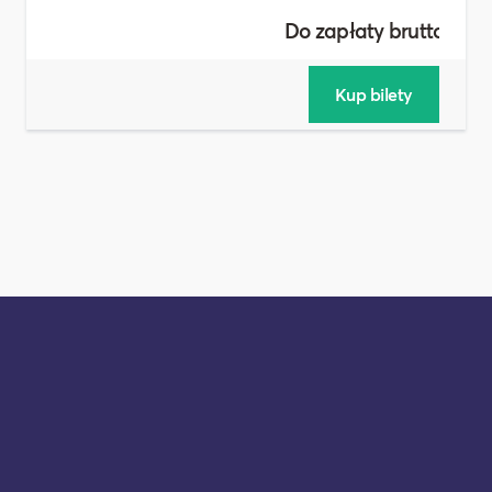
Do zapłaty brutto :
2