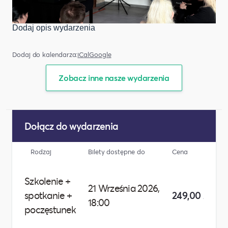
Dodaj opis wydarzenia
Dodaj do kalendarza:
iCal
Google
Zobacz inne nasze wydarzenia
Dołącz do wydarzenia
Rodzaj
Bilety dostępne do
Cena
L
Szkolenie +
21 Września 2026,
spotkanie +
249,00 zł
18:00
poczęstunek