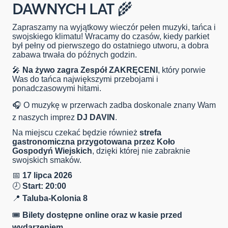
DAWNYCH LAT 🌾
Zapraszamy na wyjątkowy wieczór pełen muzyki, tańca i
swojskiego klimatu! Wracamy do czasów, kiedy parkiet
był pełny od pierwszego do ostatniego utworu, a dobra
zabawa trwała do późnych godzin.
🎤
Na żywo zagra Zespół ZAKRĘCENI
, który porwie
Was do tańca największymi przebojami i
ponadczasowymi hitami.
🎧 O muzykę w przerwach zadba doskonale znany Wam
z naszych imprez
DJ DAVIN
.
Na miejscu czekać będzie również
strefa
gastronomiczna przygotowana przez Koło
Gospodyń Wiejskich
, dzięki której nie zabraknie
swojskich smaków.
📅
17 lipca 2026
🕗
Start: 20:00
📍
Taluba-Kolonia 8
🎟
Bilety dostępne online oraz w kasie przed
wydarzeniem.