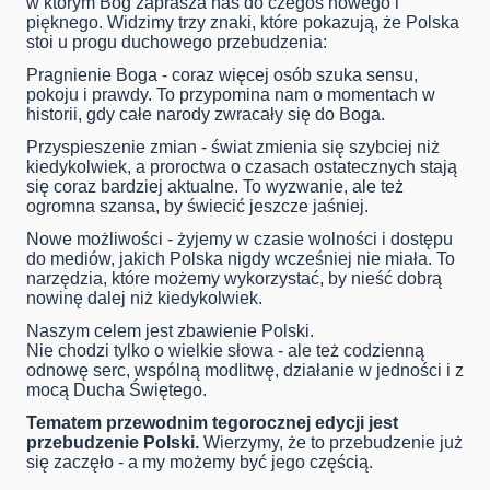
w którym Bóg zaprasza nas do czegoś nowego i
pięknego. Widzimy trzy znaki, które pokazują, że Polska
stoi u progu duchowego przebudzenia:
Pragnienie Boga - coraz więcej osób szuka sensu,
pokoju i prawdy. To przypomina nam o momentach w
historii, gdy całe narody zwracały się do Boga.
Przyspieszenie zmian - świat zmienia się szybciej niż
kiedykolwiek, a proroctwa o czasach ostatecznych stają
się coraz bardziej aktualne. To wyzwanie, ale też
ogromna szansa, by świecić jeszcze jaśniej.
Nowe możliwości - żyjemy w czasie wolności i dostępu
do mediów, jakich Polska nigdy wcześniej nie miała. To
narzędzia, które możemy wykorzystać, by nieść dobrą
nowinę dalej niż kiedykolwiek.
Naszym celem jest zbawienie Polski.
Nie chodzi tylko o wielkie słowa - ale też codzienną
odnowę serc, wspólną modlitwę, działanie w jedności i z
mocą Ducha Świętego.
Tematem przewodnim tegorocznej edycji jest
przebudzenie Polski.
Wierzymy, że to przebudzenie już
się zaczęło - a my możemy być jego częścią.