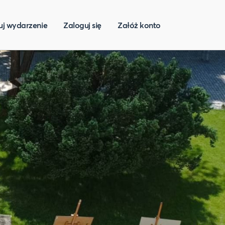
uj wydarzenie
Zaloguj się
Załóż konto