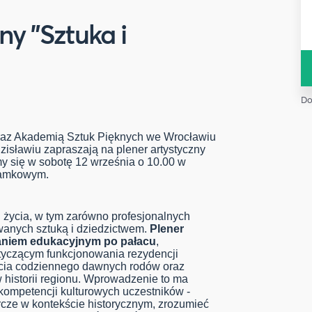
ny "Sztuka i
Do
az Akademią Sztuk Pięknych we Wrocławiu
isławiu zapraszają na plener artystyczny
my się w sobotę 12 września o 10.00 w
 Zamkowym.
życia, w tym zarówno profesjonalnych
wanych sztuką i dziedzictwem.
Plener
aniem edukacyjnym po pałacu
,
tyczącym funkcjonowania rezydencji
życia codziennego dawnych rodów oraz
 historii regionu. Wprowadzenie to ma
kompetencji kulturowych uczestników -
rcze w kontekście historycznym, zrozumieć