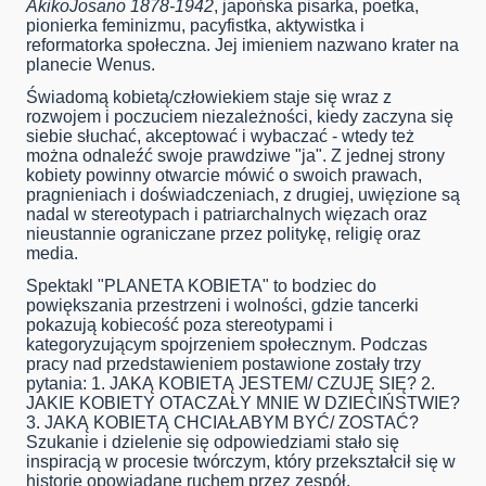
Akiko
Josano
1878-1942
, japońska pisarka, poetka,
pionierka feminizmu, pacyfistka, aktywistka i
reformatorka społeczna. Jej imieniem nazwano krater na
planecie Wenus.
Świadomą kobietą/człowiekiem staje się wraz z
rozwojem i poczuciem niezależności, kiedy zaczyna się
siebie słuchać, akceptować i wybaczać - wtedy też
można odnaleźć swoje prawdziwe "ja". Z jednej strony
kobiety powinny otwarcie mówić o swoich prawach,
pragnieniach i doświadczeniach, z drugiej, uwięzione są
nadal w stereotypach i patriarchalnych więzach oraz
nieustannie ograniczane przez politykę, religię oraz
media.
Spektakl "PLANETA KOBIETA" to bodziec do
powiększania przestrzeni i wolności, gdzie tancerki
pokazują kobiecość poza stereotypami i
kategoryzującym spojrzeniem społecznym. Podczas
pracy nad przedstawieniem postawione zostały trzy
pytania: 1. JAKĄ KOBIETĄ JESTEM/ CZUJĘ SIĘ? 2.
JAKIE KOBIETY OTACZAŁY MNIE W DZIECIŃSTWIE?
3. JAKĄ KOBIETĄ CHCIAŁABYM BYĆ/ ZOSTAĆ?
Szukanie i dzielenie się odpowiedziami stało się
inspiracją w procesie twórczym, który przekształcił się w
historie opowiadane ruchem przez zespół.