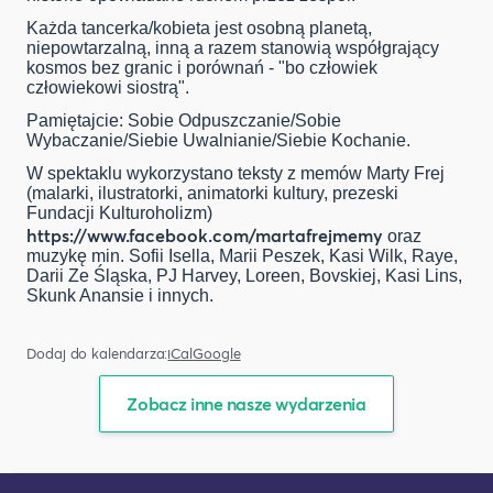
Każda tancerka/kobieta
jest
osobną planetą,
niepowtarzalną, inną a razem stanowią współgrający
kosmos bez granic i porównań - "bo człowiek
człowiekowi siostrą".
Pamiętajcie: Sobie Odpuszczanie/Sobie
Wybaczanie/Siebie Uwalnianie/Siebie Kochanie.
W spektaklu wykorzystano teksty z
memów
Marty Frej
(malarki, ilustratorki, animatorki kultury, prezeski
Fundacji
Kulturoholizm
)
https://www.facebook.com/martafrejmemy
oraz
muzykę min. Sofii
Isella
, Marii Peszek, Kasi Wilk,
Raye
,
Darii Ze Śląska, PJ Harvey,
Loreen
,
Bovskiej
, Kasi
Lins
,
Skunk
Anansie
i innych.
Dodaj do kalendarza:
iCal
Google
Zobacz inne nasze wydarzenia