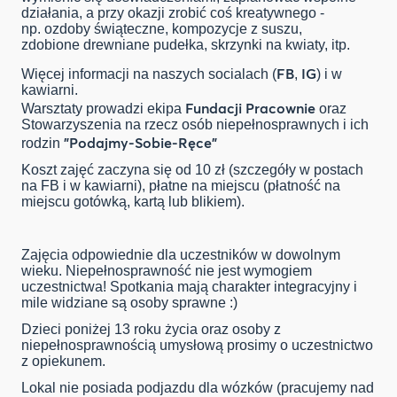
działania, a przy okazji zrobić coś kreatywnego -
np. ozdoby świąteczne, kompozycje z suszu,
zdobione drewniane pudełka, skrzynki na kwiaty, itp.
FB
IG
Więcej informacji na naszych socialach (
,
) i w
kawiarni.
Fundacji Pracownie
Warsztaty prowadzi ekipa
oraz
Stowarzyszenia na rzecz osób niepełnosprawnych i ich
"Podajmy-Sobie-Ręce"
rodzin
Koszt zajęć zaczyna się od 10 zł (szczegóły w postach
na FB i w kawiarni), płatne na miejscu (płatność na
miejscu gotówką, kartą lub blikiem).
Zajęcia odpowiednie dla uczestników w dowolnym
wieku. Niepełnosprawność nie jest wymogiem
uczestnictwa! Spotkania mają charakter integracyjny i
mile widziane są osoby sprawne :)
Dzieci poniżej 13 roku życia oraz osoby z
niepełnosprawnością umysłową prosimy o uczestnictwo
z opiekunem.
Lokal nie posiada podjazdu dla wózków (pracujemy nad