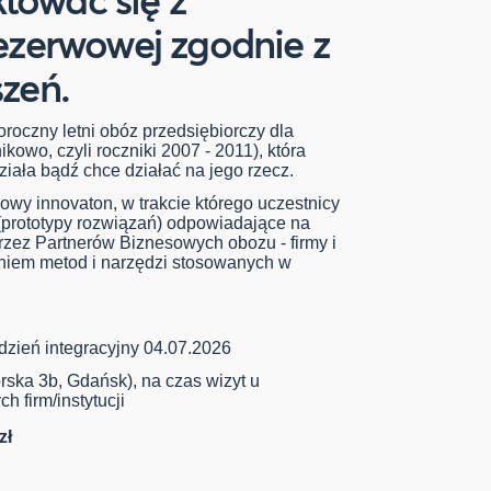
rezerwowej zgodnie z
szeń.
oczny letni obóz przedsiębiorczy dla
ikowo, czyli roczniki 2007 - 2011), która
iała bądź chce działać na jego rzecz.
wy innovaton, w trakcie którego uczestnicy
 (prototypy rozwiązań) odpowiadające na
ez Partnerów Biznesowych obozu - firmy i
aniem metod i narzędzi stosowanych w
 dzień integracyjny 04.07.2026
orska 3b, Gdańsk), na czas wizyt u
h firm/instytucji
zł