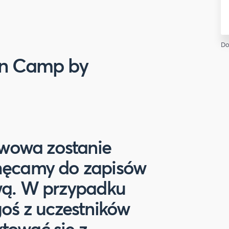
Do
on Camp by
tawowa zostanie
hęcamy do zapisów
ową. W przypadku
goś z uczestników
tować się z