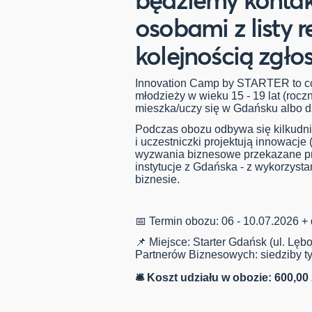
osobami z listy 
kolejnością zgło
Innovation Camp by STARTER to cor
młodzieży w wieku 15 - 19 lat (roczn
mieszka/uczy się w Gdańsku albo dz
Podczas obozu odbywa się kilkudnio
i uczestniczki projektują innowacje
wyzwania biznesowe przekazane prz
instytucje z Gdańska - z wykorzyst
biznesie.
📅 Termin obozu: 06 - 10.07.2026 +
📌 Miejsce: Starter Gdańsk (ul. Lęb
Partnerów Biznesowych: siedziby tyc
🛎️ Koszt udziału w obozie: 600,00 