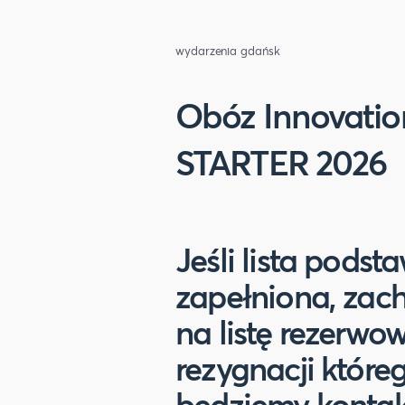
wydarzenia gdańsk
Obóz Innovati
STARTER 2026
Jeśli lista pods
zapełniona, zac
na listę rezerw
rezygnacji które
będziemy kontak