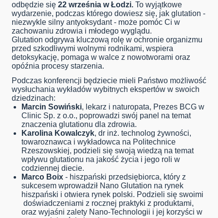
odbędzie się
22 września w Łodzi.
To wyjątkowe
wydarzenie, podczas którego dowiesz się, jak glutation -
niezwykle silny antyoksydant - może pomóc Ci w
zachowaniu zdrowia i młodego wyglądu.
Glutation odgrywa kluczową rolę w ochronie organizmu
przed szkodliwymi wolnymi rodnikami, wspiera
detoksykację, pomaga w walce z nowotworami oraz
opóźnia procesy starzenia.
Podczas konferencji będziecie mieli Państwo możliwość
wysłuchania wykładów wybitnych ekspertów w swoich
dziedzinach:
Marcin Sowiński
, lekarz i naturopata, Prezes BCG w
Clinic Sp. z o.o., poprowadzi swój panel na temat
znaczenia glutationu dla zdrowia.
Karolina Kowalczyk
, dr inż. technolog żywności,
towaroznawca i wykładowca na Politechnice
Rzeszowskiej, podzieli się swoją wiedzą na temat
wpływu glutationu na jakość życia i jego roli w
codziennej diecie.
Marco Boix
- hiszpański przedsiębiorca, który z
sukcesem wprowadził Nano Glutation na rynek
hiszpański i otwiera rynek polski. Podzieli się swoimi
doświadczeniami z rocznej praktyki z produktami,
oraz wyjaśni zalety Nano-Technologii i jej korzyści w