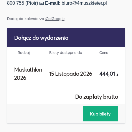
800 755 (Piotr) 📧
E-mail:
biuro@4muszkieter.pl
Dodaj do kalendarza:
iCal
Google
Dołącz do wydarzenia
Rodzaj
Bilety dostępne do
Cena
Li
Muskathlon
15 Listopada 2026
444,01 zł
2026
Do zapłaty brutto :
4