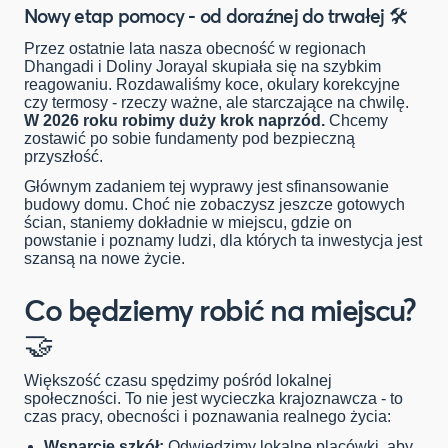
Nowy etap pomocy - od doraźnej do trwałej
🛠️
Przez ostatnie lata nasza obecność w regionach
Dhangadi i Doliny Jorayal skupiała się na szybkim
reagowaniu. Rozdawaliśmy koce, okulary korekcyjne
czy termosy - rzeczy ważne, ale starczające na chwilę.
W 2026 roku robimy duży krok naprzód.
Chcemy
zostawić po sobie fundamenty pod bezpieczną
przyszłość.
Głównym zadaniem tej wyprawy jest sfinansowanie
budowy domu. Choć nie zobaczysz jeszcze gotowych
ścian, staniemy dokładnie w miejscu, gdzie on
powstanie i poznamy ludzi, dla których ta inwestycja jest
szansą na nowe życie.
Co będziemy robić na miejscu?
🤝
Większość czasu spędzimy pośród lokalnej
społeczności. To nie jest wycieczka krajoznawcza - to
czas pracy, obecności i poznawania realnego życia:
Wsparcie szkół:
Odwiedzimy lokalne placówki, aby