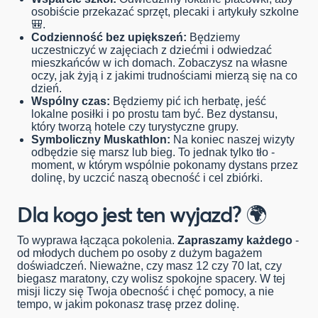
osobiście przekazać sprzęt, plecaki i artykuły szkolne
🎒.
Codzienność bez upiększeń:
Będziemy
uczestniczyć w zajęciach z dziećmi i odwiedzać
mieszkańców w ich domach. Zobaczysz na własne
oczy, jak żyją i z jakimi trudnościami mierzą się na co
dzień.
Wspólny czas:
Będziemy pić ich herbatę, jeść
lokalne posiłki i po prostu tam być. Bez dystansu,
który tworzą hotele czy turystyczne grupy.
Symboliczny Muskathlon:
Na koniec naszej wizyty
odbędzie się marsz lub bieg. To jednak tylko tło -
moment, w którym wspólnie pokonamy dystans przez
dolinę, by uczcić naszą obecność i cel zbiórki.
Dla kogo jest ten wyjazd?
🌍
To wyprawa łącząca pokolenia.
Zapraszamy każdego
-
od młodych duchem po osoby z dużym bagażem
doświadczeń. Nieważne, czy masz 12 czy 70 lat, czy
biegasz maratony, czy wolisz spokojne spacery. W tej
misji liczy się Twoja obecność i chęć pomocy, a nie
tempo, w jakim pokonasz trasę przez dolinę.