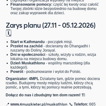
Logistyka i organizacja wyprawy na miejscu
Finansowanie pomocy:
część tej kwoty oraz całość
Twojej zbiórki idzie bezpośrednio na budowę domu
oraz zakup wyprawek dla dzieci.
Zarys planu (27.11 - 05.12.2026)
🗓️
Start w Kathmandu
- początek misji.
Przelot na zachód
- docieramy do Dhangadhi i
ruszamy do Doliny Jorayal.
Dni w społeczności
- szkoły, wizyty u rodzin, wizja
lokalna na miejscu budowy domu.
Dzień Muskathlonu
- wspólny marszobieg (dla
każdego!).
Powrót
- podsumowanie i wylot do Polski.
Organizator: 4MPL
Działamy tam, gdzie pomoc dociera
rzadko. Budujemy mosty między ludźmi, którzy chcą
pomóc, a tymi, którzy tej pomocy realnie potrzebują.
Dołącz do nas i zbudujmy ten dom razem!
🏗️
4muszkieter.pl/muskathlon
📍
www.
📞
Telefon:
665