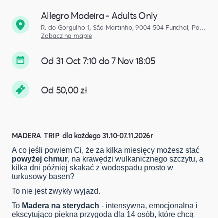
Allegro Madeira - Adults Only
R. do Gorgulho 1, São Martinho, 9004-504 Funchal, Portugalia
Zobacz na mapie
Od 31 Oct 7:10 do 7 Nov 18:05
Od 50,00 zł
MADERA TRIP
dla każdego
31.10-07.11.2026r
A co jeśli powiem Ci, że za kilka miesięcy możesz stać
powyżej chmur
, na krawędzi wulkanicznego szczytu, a
kilka dni później skakać z wodospadu prosto w
turkusowy basen?
To nie jest zwykły wyjazd.
To
Madera na sterydach
- intensywna, emocjonalna i
ekscytująco piękna przygoda dla 14 osób, które chcą