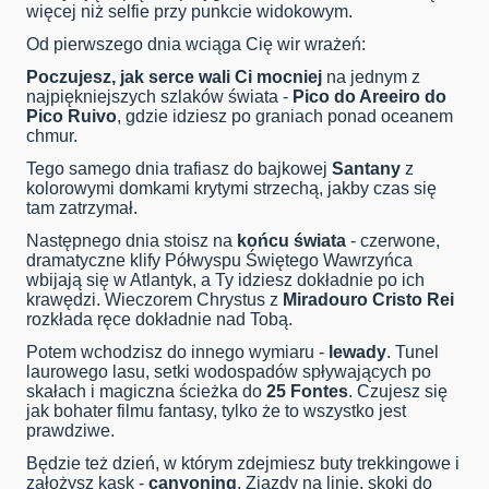
więcej niż selfie przy punkcie widokowym.
Od pierwszego dnia wciąga Cię wir wrażeń:
Poczujesz, jak serce wali Ci mocniej
na jednym z
najpiękniejszych szlaków świata -
Pico do Areeiro do
Pico Ruivo
, gdzie idziesz po graniach ponad oceanem
chmur.
Tego samego dnia trafiasz do bajkowej
Santany
z
kolorowymi domkami krytymi strzechą, jakby czas się
tam zatrzymał.
Następnego dnia stoisz na
końcu świata
- czerwone,
dramatyczne klify Półwyspu Świętego Wawrzyńca
wbijają się w Atlantyk, a Ty idziesz dokładnie po ich
krawędzi. Wieczorem Chrystus z
Miradouro Cristo Rei
rozkłada ręce dokładnie nad Tobą.
Potem wchodzisz do innego wymiaru -
lewady
. Tunel
laurowego lasu, setki wodospadów spływających po
skałach i magiczna ścieżka do
25 Fontes
. Czujesz się
jak bohater filmu fantasy, tylko że to wszystko jest
prawdziwe.
Będzie też dzień, w którym zdejmiesz buty trekkingowe i
założysz kask -
canyoning
. Zjazdy na linie, skoki do