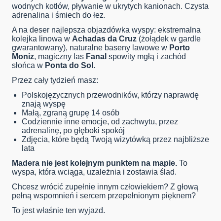
wodnych kotłów, pływanie w ukrytych kanionach. Czysta
adrenalina i śmiech do łez.
A na deser najlepsza objazdówka wyspy: ekstremalna
kolejka linowa w
Achadas da Cruz
(żołądek w gardle
gwarantowany), naturalne baseny lawowe w
Porto
Moniz
, magiczny las
Fanal
spowity mgłą i zachód
słońca w
Ponta do Sol
.
Przez cały tydzień masz:
Polskojęzycznych przewodników, którzy naprawdę
znają wyspę
Małą, zgraną grupę 14 osób
Codziennie inne emocje, od zachwytu, przez
adrenalinę, po głęboki spokój
Zdjęcia, które będą Twoją wizytówką przez najbliższe
lata
Madera nie jest kolejnym punktem na mapie.
To
wyspa, która wciąga, uzależnia i zostawia ślad.
Chcesz wrócić zupełnie innym człowiekiem? Z głową
pełną wspomnień i sercem przepełnionym pięknem?
To jest właśnie ten wyjazd.