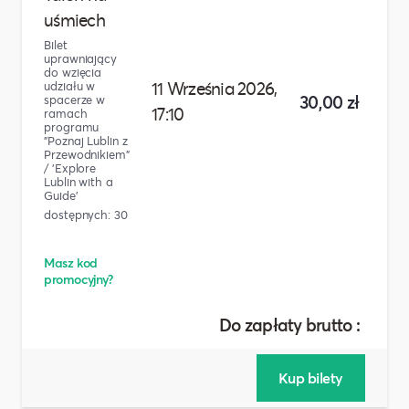
uśmiech
Bilet
uprawniający
do wzięcia
11 Września 2026,
udziału w
30,00 zł
spacerze w
17:10
ramach
programu
"Poznaj Lublin z
Przewodnikiem"
/ 'Explore
Lublin with a
Guide'
dostępnych: 30
Masz kod
promocyjny?
Do zapłaty brutto :
30,