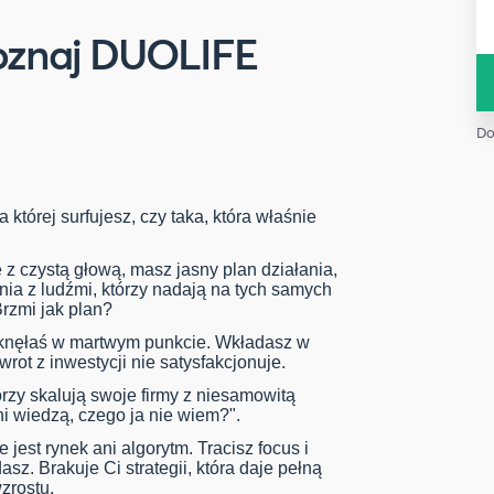
 Poznaj DUOLIFE
Do
 której surfujesz, czy taka, która właśnie
 z czystą głową, masz jasny plan działania,
nia z ludźmi, którzy nadają na tych samych
Brzmi jak plan?
tknęłaś w martwym punkcie. Wkładasz w
zwrot z inwestycji nie satysfakcjonuje.
rzy skalują swoje firmy z niesamowitą
ni wiedzą, czego ja nie wiem?".
jest rynek ani algorytm. Tracisz focus i
sz. Brakuje Ci strategii, która daje pełną
zrostu.