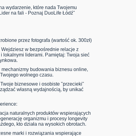
 na wydarzenie, które nada Twojemu
ider na fali - Poznaj DuoLife Łódź"
robione przez fotografa (wartość ok. 300zł)
 Wejdziesz w bezpośrednie relacje z
i lokalnymi liderami. Pamiętaj: Twoja sieć
rynkowa.
z mechanizmy budowania biznesu online,
ra Twojego wolnego czasu.
 Twoje biznesowe i osobiste "przecieki"
rządzać własną wydajnością, by unikać
erience:
tacja naturalnych produktów wspierających
egenerację organizmu i procesy longevity
ażdego, kto działa na wysokich obrotach.
esne marki i rozwiązania wspierające