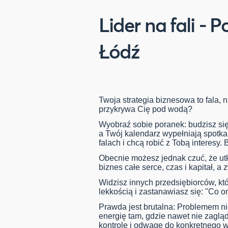
Lider na fali -
Łódź
Twoja strategia biznesowa to fala, na
przykrywa Cię pod wodą?
Wyobraź sobie poranek: budzisz się
a Twój kalendarz wypełniają spotka
falach i chcą robić z Tobą interesy. 
Obecnie możesz jednak czuć, że u
biznes całe serce, czas i kapitał, a 
Widzisz innych przedsiębiorców, któ
lekkością i zastanawiasz się: "Co o
Prawda jest brutalna: Problemem nie 
energię tam, gdzie nawet nie zagląda
kontrolę i odwagę do konkretnego w