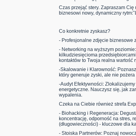
Czas przejąć stery. Zapraszam Cię
biznesowi nowy, dynamiczny rytm:"L
Co konkretnie zyskasz?
- Profesjonalne zdjęcie biznesowe z
- Networking na wyższym poziomie:
kilkudziesięcioma przedsiębiorcami 
kontaktów to Twoja realna wartość 
-Skalowanie i Klarowność: Poznas
który generuje zyski, ale nie poże
-Audyt Efektywności: Zlokalizujemy
energetyczne. Nauczysz się, jak za
wypalenia.
Czeka na Ciebie również strefa Exp
- Biohacking i Regeneracja: Degus
koncentrację, odporność na stres, r
(długowieczności) - kluczowe dla k
- Stoiska Partnerów: Poznaj nowocz