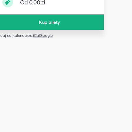
Od 0,00 zł
Kup bilety
daj do kalendarza:
iCal
Google