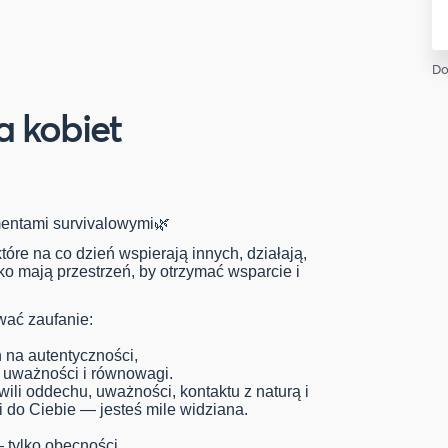
Do
a kobiet
mentami survivalowymi🌿
tóre na co dzień wspierają innych, działają,
o mają przestrzeń, by otrzymać wsparcie i
wać zaufanie:
ch na autentyczności,
i, uważności i równowagi.
wili oddechu, uważności, kontaktu z naturą i
 do Ciebie — jesteś mile widziana.
 tylko obecności