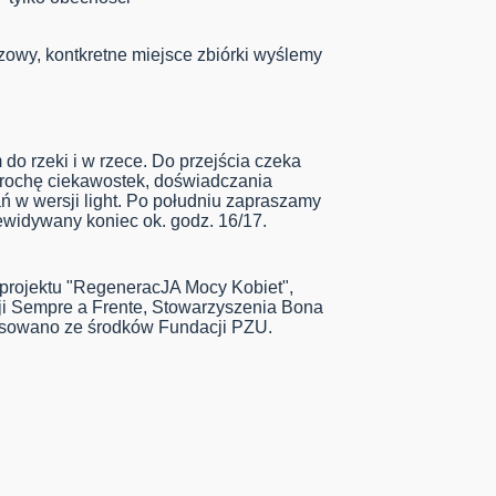
zowy, kontkretne miejsce zbiórki wyślemy
o rzeki i w rzece. Do przejścia czeka
trochę ciekawostek, doświadczania
 w wersji light. Po południu zapraszamy
ewidywany koniec ok. godz. 16/17.
projektu "RegeneracJA Mocy Kobiet",
ji Sempre a Frente, Stowarzyszenia Bona
ansowano ze środków Fundacji
PZU.