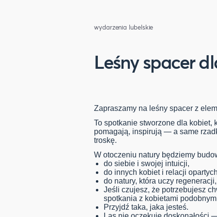
wydarzenia lubelskie
Leśny spacer dl
Zapraszamy na leśny spacer z ele
To spotkanie stworzone dla kobiet, k
pomagają, inspirują — a same rzadk
troskę.
W otoczeniu natury będziemy budo
do siebie i swojej intuicji,
do innych kobiet i relacji oparty
do natury, która uczy regeneracj
Jeśli czujesz, że potrzebujesz ch
spotkania z kobietami podobnymi
Przyjdź taka, jaka jesteś.
Las nie oczekuje doskonałości —