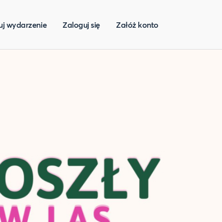
uj wydarzenie
Zaloguj się
Załóż konto