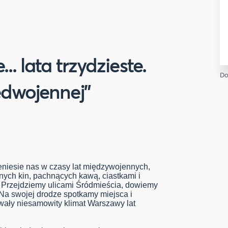
.. lata trzydzieste.
Do
edwojennej"
eniesie nas w czasy lat międzywojennych,
nych kin, pachnących kawą, ciastkami i
Przejdziemy ulicami Śródmieścia, dowiemy
Na swojej drodze spotkamy miejsca i
ały niesamowity klimat Warszawy lat