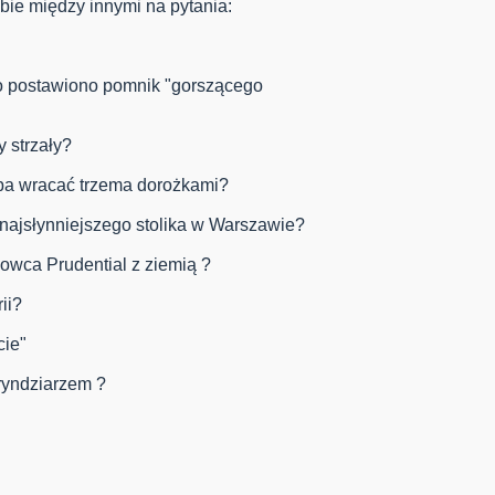
e między innymi na pytania:
o postawiono pomnik "gorszącego
y strzały?
ba wracać trzema dorożkami?
 najsłynniejszego stolika w Warszawie?
żowca Prudential z ziemią ?
ii?
cie"
ryndziarzem ?