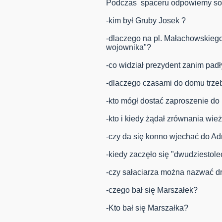
Podczas spaceru odpowiemy sobi
-kim był Gruby Josek ?
-dlaczego na pl. Małachowskieg
wojownika"?
-co widział prezydent zanim padł
-dlaczego czasami do domu trze
-kto mógł dostać zaproszenie do
-kto i kiedy żądał zrównania wie
-czy da się konno wjechać do Adr
-kiedy zaczęło się "dwudziestole
-czy sałaciarza można nazwać d
-czego bał się Marszałek?
-Kto bał się Marszałka?