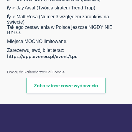
🙋♂️ Jay Awal (Twórca strategi Trend Trap)
🙋♂️ Matt Rosa (Numer 3 względem zarobków na
świecie)
Takiego zestawienia w Polsce jeszcze NIGDY NIE
BYŁO.
Miejsca MOCNO limitowane.
Zarezerwuj swój bilet teraz:
https://app.evenea.pl/event/tpc
Dodaj do kalendarza:
iCal
Google
Zobacz inne nasze wydarzenia