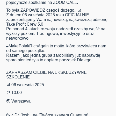
pojedyncze spotkanie na ZOOM CALL.
To była ZAPOWIEDŹ czegoś dużego...🤝
Z dniem 06.września.2025 roku OFICJALNIE
zaprezentujemy Wam najnowszą, najświeższą odsłonę
Take Profit Crew 5.0
Po ponad 4 latach rozwoju nadczedł czas by wejść na
wyższy poziom. Tradingowo, inwestycyjnie oraz
networkowo.
#MakePolakRichAgain to motto, które przyświeca nam
od samego początku.
Razem, jako jedna grupa zarobiliśmy już naprawdę
sporo pieniędzy a to dopiero początek.Dlatego...
ZAPRASZAM CIEBIE NA EKSKLUZYWNE
SZKOLENIE
📆 06.września.2025
⏰ 10:00
🌏 Warszawa
🙋♂️ Dr. Josh Lee (Twórca skanera Quantum)