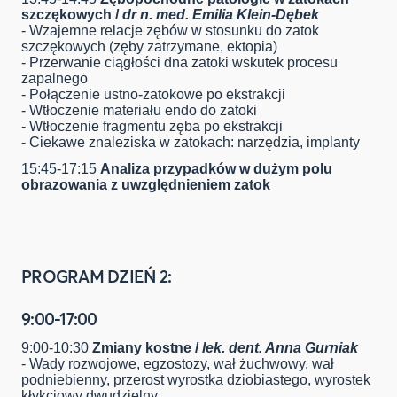
szczękowych /
dr n. med. Emilia Klein-Dębek
- Wzajemne relacje zębów w stosunku do zatok
szczękowych (zęby zatrzymane, ektopia)
- Przerwanie ciągłości dna zatoki wskutek procesu
zapalnego
- Połączenie ustno-zatokowe po ekstrakcji
- Wtłoczenie materiału endo do zatoki
- Wtłoczenie fragmentu zęba po ekstrakcji
- Ciekawe znaleziska w zatokach: narzędzia, implanty
15:45-17:15
Analiza przypadków w dużym polu
obrazowania z uwzględnieniem zatok
PROGRAM DZIEŃ 2:
9:00-17:00
9:00-10:30
Zmiany kostne /
lek. dent. Anna Gurniak
- Wady rozwojowe, egzostozy, wał żuchwowy, wał
podniebienny, przerost wyrostka dziobiastego, wyrostek
kłykciowy dwudzielny