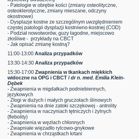
- Patologie w obrębie kości (zmiany osteolityczne,
osteoklerotyczne, zmiany mieszane, odczyny
okostnowe)
- Dysplazje kostne ze szczególnym uwzględnieniem
częstej patologii dysplazji kostniwno-kostnej (COD)
- Podział nowotworów, guzy łagodne, miejscowo
złośliwe - przykłady na CBCT
- Jak opisać zmianę kostną?
11:00-13:00
Analiza przypadków
13:30-14:30
Analiza przypadków
15:30-17:00
Zwapnienia w tkankach miękkich
widoczne na OPG i CBCT /
dr n. med. Emilia Klein-
Dębek
- Zwapnienia w migdałkach podniebiennych,
językowych
- Złogi w dużych i małych gruczołach ślinowych
- Zwapnienia na dnie zatoki szczękowej - antrolity
- Zwapnienia w naczyniach tętniczych i żylnych
(flebolity)
- Zwapnienia w węzłach chłonnych
- Zwapniałe więzadło rylcowo-gnykowe
- Zwapnienia w chrząstkach krtani