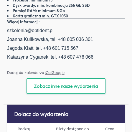
Procesor: minimum I5
Dysk twardy: min. kombinacja 256 Gb SSD
Pamięć RAM: minimum 8 Gb
Karta graficzna min. GTX 1050
Więcej informacji:
szkolenia@optident.pl
Joanna Kulikowska, tel. +48 605 036 301
Jagoda Klatt, tel. +48 601 715 567
Katarzyna Cyganek, tel. +48 607 476 066
Dodaj do kalendarza:
iCal
Google
Zobacz inne nasze wydarzenia
Dołącz do wydarzenia
Rodzaj
Bilety dostępne do
Cena