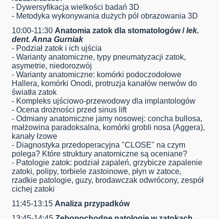
- Dywersyfikacja wielkości badań 3D
- Metodyka wykonywania dużych pól obrazowania 3D
10:00-11:30
Anatomia zatok dla stomatologów /
lek.
dent. Anna Gurniak
- Podział zatok i ich ujścia
- Warianty anatomiczne, typy pneumatyzacji zatok,
asymetrie, niedorozwój
- Warianty anatomiczne: komórki podoczodołowe
Hallera, komórki Onodi, protruzja kanałów nerwów do
światła zatok
- Kompleks ujściowo-przewodowy dla implantologów
- Ocena drożności przed sinus lift
- Odmiany anatomiczne jamy nosowej: concha bullosa,
małżowina paradoksalna, komórki grobli nosa (Aggera),
kanały łzowe
- Diagnostyka przedoperacyjna "CLOSE" na czym
polega? Które struktury anatomiczne są oceniane?
- Patologie zatok: podział zapaleń, grzybicze zapalenie
zatoki, polipy, torbiele zastoinowe, płyn w zatoce,
rzadkie patologie, guzy, brodawczak odwrócony, zespół
cichej zatoki
11:45-13:15
Analiza przypadków
13:45-14:45
Zębopochodne patologie w zatokach