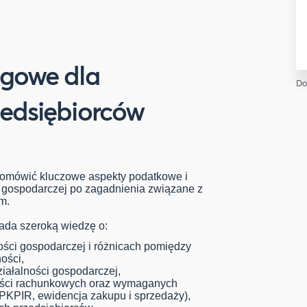
ęgowe dla
Do
zedsiębiorców
 omówić kluczowe aspekty podatkowe i
ci gospodarczej po zagadnienia związane z
m.
iada szeroką wiedzę o:
ści gospodarczej i różnicach pomiędzy
ości,
ziałalności gospodarczej,
ości rachunkowych oraz wymaganych
PKPIR, ewidencja zakupu i sprzedaży),