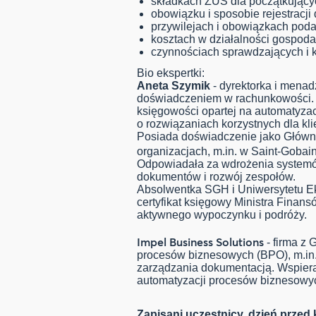
składkach ZUS dla początkujący
obowiązku i sposobie rejestracji
przywilejach i obowiązkach poda
kosztach w działalności gospoda
czynnościach sprawdzających i 
Bio ekspertki:
Aneta Szymik
- dyrektorka i mena
doświadczeniem w rachunkowości. 
księgowości opartej na automatyzac
o rozwiązaniach korzystnych dla kl
Posiada doświadczenie jako Główn
organizacjach, m.in. w Saint-Gobai
Odpowiadała za wdrożenia systemów
dokumentów i rozwój zespołów.
Absolwentka SGH i Uniwersytetu 
certyfikat księgowy Ministra Finans
aktywnego wypoczynku i podróży.
Impel Business Solutions
- firma z 
procesów biznesowych (BPO), m.in. 
zarządzania dokumentacją. Wspiera 
automatyzacji procesów biznesowy
Zapisani uczestnicy, dzień przed 