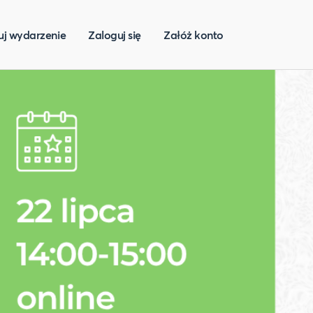
uj wydarzenie
Zaloguj się
Załóż konto