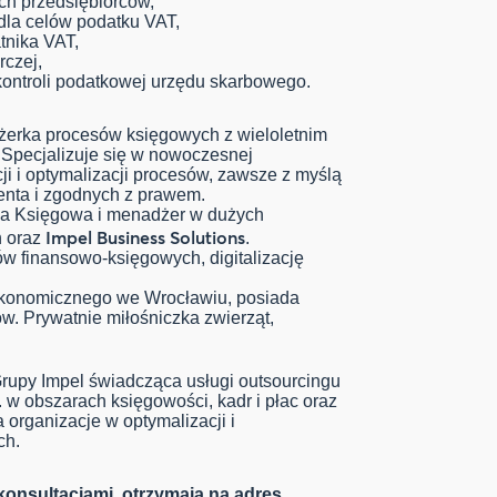
ch przedsiębiorców,
 dla celów podatku VAT,
tnika VAT,
rczej,
kontroli podatkowej urzędu skarbowego.
dżerka procesów księgowych z wieloletnim
Specjalizuje się w nowoczesnej
ji i optymalizacji procesów, zawsze z myślą
ienta i zgodnych z prawem.
a Księgowa i menadżer w dużych
Impel Business Solutions
n oraz
.
 finansowo-księgowych, digitalizację
Ekonomicznego we Wrocławiu, posiada
ów. Prywatnie miłośniczka zwierząt,
Grupy Impel świadcząca usługi outsourcingu
w obszarach księgowości, kadr i płac oraz
organizacje w optymalizacji i
ch.
konsultacjami, otrzymają na adres