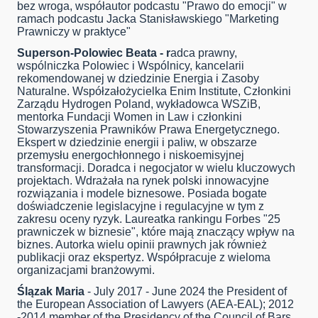
bez wroga, współautor podcastu "Prawo do emocji" w
ramach podcastu Jacka Stanisławskiego "Marketing
Prawniczy w praktyce"
Superson-Polowiec Beata
-
r
adca prawny,
wspólniczka Polowiec i Wspólnicy, kancelarii
rekomendowanej w dziedzinie Energia i Zasoby
Naturalne. Współzałożycielka Enim Institute, Członkini
Zarządu Hydrogen Poland, wykładowca WSZiB,
mentorka Fundacji Women in Law i członkini
Stowarzyszenia Prawników Prawa Energetycznego.
Ekspert w dziedzinie energii i paliw, w obszarze
przemysłu energochłonnego i niskoemisyjnej
transformacji. Doradca i negocjator w wielu kluczowych
projektach. Wdrażała na rynek polski innowacyjne
rozwiązania i modele biznesowe. Posiada bogate
doświadczenie legislacyjne i regulacyjne w tym z
zakresu oceny ryzyk. Laureatka rankingu Forbes "25
prawniczek w biznesie", które mają znaczący wpływ na
biznes. Autorka wielu opinii prawnych jak również
publikacji oraz ekspertyz. Współpracuje z wieloma
organizacjami branżowymi.
Ślązak Maria
- July 2017 - June 2024 the President of
the European Association of Lawyers (AEA-EAL); 2012
-2014 member of the Presidency of the Council of Bars