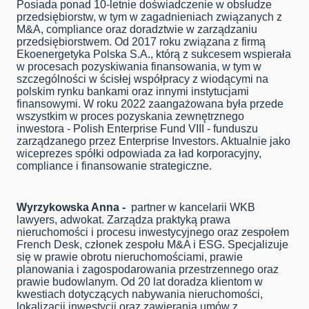
Posiada ponad 10-letnie doświadczenie w obsłudze
przedsiębiorstw, w tym w zagadnieniach związanych z
M&A, compliance oraz doradztwie w zarządzaniu
przedsiębiorstwem. Od 2017 roku związana z firmą
Ekoenergetyka Polska S.A., którą z sukcesem wspierała
w procesach pozyskiwania finansowania, w tym w
szczególności w ścisłej współpracy z wiodącymi na
polskim rynku bankami oraz innymi instytucjami
finansowymi. W roku 2022 zaangażowana była przede
wszystkim w proces pozyskania zewnętrznego
inwestora - Polish Enterprise Fund VIII - funduszu
zarządzanego przez Enterprise Investors. Aktualnie jako
wiceprezes spółki odpowiada za ład korporacyjny,
compliance i finansowanie strategiczne.
Wyrzykowska Anna -
partner w kancelarii WKB
lawyers, adwokat. Zarządza praktyką prawa
nieruchomości i procesu inwestycyjnego oraz zespołem
French Desk, członek zespołu M&A i ESG. Specjalizuje
się w prawie obrotu nieruchomościami, prawie
planowania i zagospodarowania przestrzennego oraz
prawie budowlanym. Od 20 lat doradza klientom w
kwestiach dotyczących nabywania nieruchomości,
lokalizacji inwestycji oraz zawierania umów z