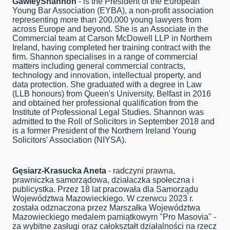
GawleyShannon
- is the President of the European
Young Bar Association (EYBA), a non-profit association
representing more than 200,000 young lawyers from
across Europe and beyond. She is an Associate in the
Commercial team at Carson McDowell LLP in Northern
Ireland, having completed her training contract with the
firm. Shannon specialises in a range of commercial
matters including general commercial contracts,
technology and innovation, intellectual property, and
data protection. She graduated with a degree in Law
(LLB honours) from Queen's University, Belfast in 2016
and obtained her professional qualification from the
Institute of Professional Legal Studies. Shannon was
admitted to the Roll of Solicitors in September 2018 and
is a former President of the Northern Ireland Young
Solicitors' Association (NIYSA).
Gęsiarz-Krasucka Aneta
- radczyni prawna,
prawniczka samorządowa, działaczka społeczna i
publicystka. Przez 18 lat pracowała dla Samorządu
Województwa Mazowieckiego. W czerwcu 2023 r.
została odznaczona przez Marszałka Województwa
Mazowieckiego medalem pamiątkowym "Pro Masovia" -
za wybitne zasługi oraz całokształt działalności na rzecz