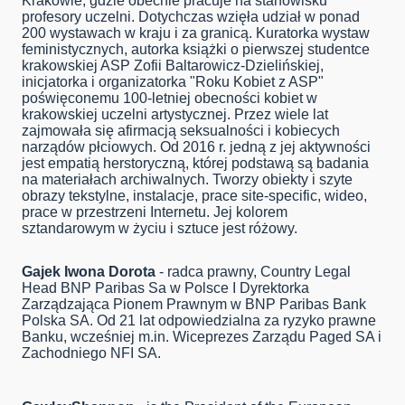
Krakowie, gdzie obecnie pracuje na stanowisku
profesory uczelni. Dotychczas wzięła udział w ponad
200 wystawach w kraju i za granicą. Kuratorka wystaw
feministycznych, autorka książki o pierwszej studentce
krakowskiej ASP Zofii Baltarowicz-Dzielińskiej,
inicjatorka i organizatorka "Roku Kobiet z ASP"
poświęconemu 100-letniej obecności kobiet w
krakowskiej uczelni artystycznej. Przez wiele lat
zajmowała się afirmacją seksualności i kobiecych
narządów płciowych. Od 2016 r. jedną z jej aktywności
jest empatią herstoryczną, której podstawą są badania
na materiałach archiwalnych. Tworzy obiekty i szyte
obrazy tekstylne, instalacje, prace site-specific, wideo,
prace w przestrzeni Internetu. Jej kolorem
sztandarowym w życiu i sztuce jest różowy.
Gajek Iwona Dorota
- radca prawny, Country Legal
Head BNP Paribas Sa w Polsce I Dyrektorka
Zarządzająca Pionem Prawnym w BNP Paribas Bank
Polska SA. Od 21 lat odpowiedzialna za ryzyko prawne
Banku, wcześniej m.in. Wiceprezes Zarządu Paged SA i
Zachodniego NFI SA.