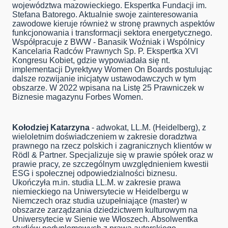
województwa mazowieckiego. Ekspertka Fundacji im.
Stefana Batorego. Aktualnie swoje zainteresowania
zawodowe kieruje również w stronę prawnych aspektów
funkcjonowania i transformacji sektora energetycznego.
Współpracuje z BWW - Banasik Woźniak i Wspólnicy
Kancelaria Radców Prawnych Sp. P. Ekspertka XVI
Kongresu Kobiet, gdzie wypowiadała się nt.
implementacji Dyrektywy Women On Boards postulując
dalsze rozwijanie inicjatyw ustawodawczych w tym
obszarze. W 2022 wpisana na Listę 25 Prawniczek w
Biznesie magazynu Forbes Women.
Kołodziej Katarzyna
- adwokat, LL.M. (Heidelberg), z
wieloletnim doświadczeniem w zakresie doradztwa
prawnego na rzecz polskich i zagranicznych klientów w
Rödl & Partner. Specjalizuje się w prawie spółek oraz w
prawie pracy, ze szczególnym uwzględnieniem kwestii
ESG i społecznej odpowiedzialności biznesu.
Ukończyła m.in. studia LL.M. w zakresie prawa
niemieckiego na Uniwersytecie w Heidelbergu w
Niemczech oraz studia uzupełniające (master) w
obszarze zarządzania dziedzictwem kulturowym na
Uniwersytecie w Sienie we Włoszech. Absolwentka