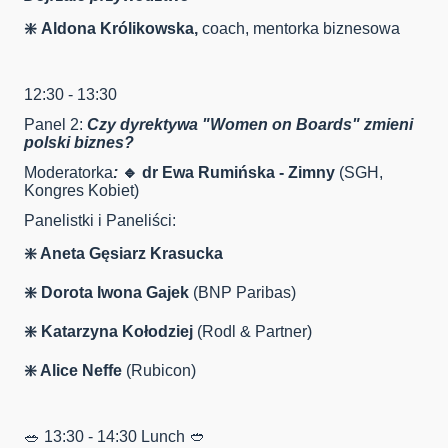
❇️
Aldona Królikowska,
coach, mentorka biznesowa
12:30 - 13:30
Panel 2:
Czy dyrektywa "Women on Boards" zmieni
polski biznes?
Moderatorka
:
🔹 dr Ewa Rumińska - Zimny
(SGH,
Kongres Kobiet)
Panelistki i Paneliści:
❇️ Aneta Gęsiarz Krasucka
❇️
Dorota Iwona Gajek
(BNP Paribas)
❇️ Katarzyna Kołodziej
(Rodl & Partner)
❇️ Alice Neffe
(Rubicon)
🥗 13:30 - 14:30 Lunch 🥙