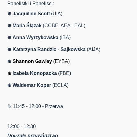
Panelistki i Paneliści:
❇️
Jacquiline Scott
(UIA)
❇️
Maria Ślązak
(CCBE, AEA - EAL)
❇️
Anna Wyrzykowska
(IBA)
❇️ Katarzyna Randzio - Sajkowska
(AIJA)
❇️
Shannon Gaw
ley
(EYBA)
❇️
Izabela Konopacka
(FBE)
❇️ Waldemar Koper
(ECLA)
☕️ 11:45 - 12:00 - Przerwa
12:00 - 12:30
Dojrzałe przywództwo