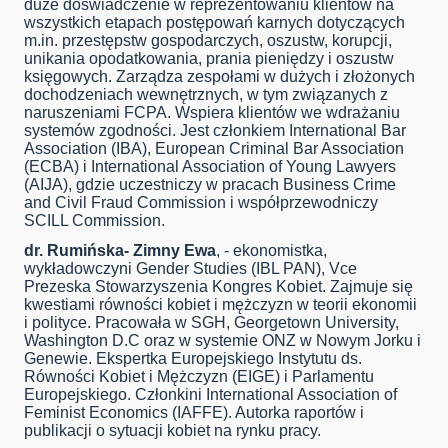
duże doświadczenie w reprezentowaniu klientów na
wszystkich etapach postępowań karnych dotyczących
m.in. przestępstw gospodarczych, oszustw, korupcji,
unikania opodatkowania, prania pieniędzy i oszustw
księgowych. Zarządza zespołami w dużych i złożonych
dochodzeniach wewnętrznych, w tym związanych z
naruszeniami FCPA. Wspiera klientów we wdrażaniu
systemów zgodności. Jest członkiem International Bar
Association (IBA), European Criminal Bar Association
(ECBA) i International Association of Young Lawyers
(AIJA), gdzie uczestniczy w pracach Business Crime
and Civil Fraud Commission i współprzewodniczy
SCILL Commission.
dr. Rumińska- Zimny Ewa
, - ekonomistka,
wykładowczyni Gender Studies (IBL PAN), Vce
Prezeska Stowarzyszenia Kongres Kobiet. Zajmuje się
kwestiami równości kobiet i mężczyzn w teorii ekonomii
i polityce. Pracowała w SGH, Georgetown University,
Washington D.C oraz w systemie ONZ w Nowym Jorku i
Genewie. Ekspertka Europejskiego Instytutu ds.
Równości Kobiet i Mężczyzn (EIGE) i Parlamentu
Europejskiego. Członkini International Association of
Feminist Economics (IAFFE). Autorka raportów i
publikacji o sytuacji kobiet na rynku pracy.