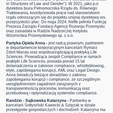
in Structures of Law and Gender"). W 2021, jako p.o
dyrektora biura Pełnomocnika Rządu ds. Równego
Traktowania, koordynowała prace nad stanowiskiem
rządu odnoszącym się do projektu unijnej dyrektywy ws.
przejrzystości płac. Do maja 2024, Neffe pełniła Funkcję
Prezesa Zarządu Fundacji Agencji Rozwoju Przemysłu
oraz zasiadała w Radzie Nadzorczej Instytutu
Wzornictwa Przemysłowego sp. z o.o.
Partyka-Opiela Anna -
jest radcą prawnym, partnerem
w departamencie korporacyjnym kancelarii Rymarz
Zdort Maruta oraz współzarządzającą praktyką Life
Sciences. Prowadząca zespół Compliance w ramach
praktyki Life Sciences, posiada ponad 15 lat
doświadczenia w zakresie compliance, whistleblowing,
etyki, zapobiegania korupcji, AML oraz Legal Design.
Anna świadczy bieżące doradztwo z zakresu
zapobiegania korupcji i compliance, ze szczególnym
uwzględnieniem zagadnień związanych z
transparentnością procesów, komunikacją oraz
przebudową i optymalizacją systemów compliance.
Randzio - Sajkowska Katarzyna -
Partnerka w
kancelarii Sołtysiński Kawecki & Szlęzak w dziale
przestępstw gospodarczych i dochodzeń. Katarzyna ma