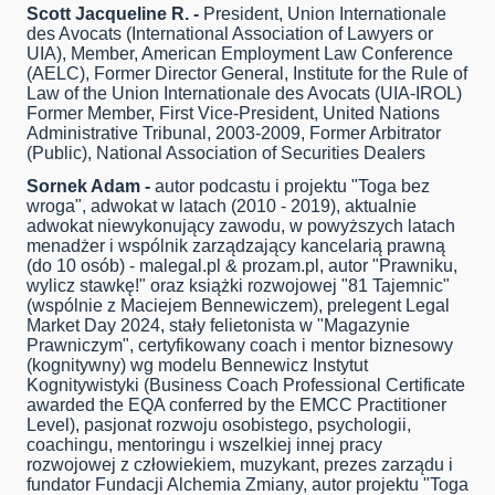
Scott Jacqueline R. -
President, Union Internationale
des Avocats (International Association of Lawyers or
UIA), Member, American Employment Law Conference
(AELC), Former Director General, Institute for the Rule of
Law of the Union Internationale des Avocats (UIA-IROL)
Former Member, First Vice-President, United Nations
Administrative Tribunal, 2003-2009, Former Arbitrator
(Public), National Association of Securities Dealers
Sornek Adam -
autor podcastu i projektu "Toga bez
wroga", adwokat w latach (2010 - 2019), aktualnie
adwokat niewykonujący zawodu, w powyższych latach
menadżer i wspólnik zarządzający kancelarią prawną
(do 10 osób) - malegal.pl & prozam.pl, autor "Prawniku,
wylicz stawkę!" oraz książki rozwojowej "81 Tajemnic"
(wspólnie z Maciejem Bennewiczem), prelegent Legal
Market Day 2024, stały felietonista w "Magazynie
Prawniczym", certyfikowany coach i mentor biznesowy
(kognitywny) wg modelu Bennewicz Instytut
Kognitywistyki (Business Coach Professional Certificate
awarded the EQA conferred by the EMCC Practitioner
Level), pasjonat rozwoju osobistego, psychologii,
coachingu, mentoringu i wszelkiej innej pracy
rozwojowej z człowiekiem, muzykant, prezes zarządu i
fundator Fundacji Alchemia Zmiany, autor projektu "Toga