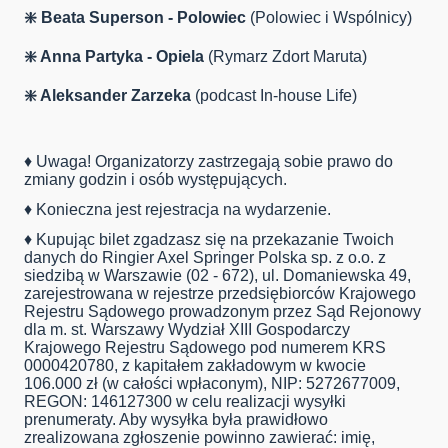
❇️
Beata Superson
- Polowiec
(Polowiec i Wspólnicy)
❇️ Anna Partyka - Opiela
(Rymarz Zdort Maruta)
❇️ Aleksander Zarzeka
(podcast In-house Life)
♦️ Uwaga! Organizatorzy zastrzegają sobie prawo do
zmiany godzin i osób występujących.
♦️ Konieczna jest rejestracja na wydarzenie.
♦️ Kupując bilet zgadzasz się na przekazanie Twoich
danych do Ringier Axel Springer Polska sp. z o.o. z
siedzibą w Warszawie (02 - 672), ul. Domaniewska 49,
zarejestrowana w rejestrze przedsiębiorców Krajowego
Rejestru Sądowego prowadzonym przez Sąd Rejonowy
dla m. st. Warszawy Wydział XIII Gospodarczy
Krajowego Rejestru Sądowego pod numerem KRS
0000420780, z kapitałem zakładowym w kwocie
106.000 zł (w całości wpłaconym), NIP: 5272677009,
REGON: 146127300 w celu realizacji wysyłki
prenumeraty. Aby wysyłka była prawidłowo
zrealizowana zgłoszenie powinno zawierać: imię,