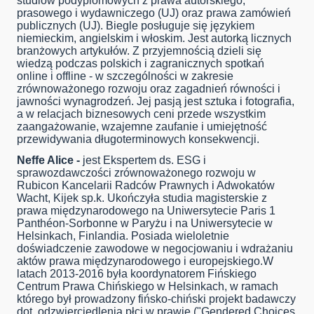
studiów podyplomowych z prawa autorskiego,
prasowego i wydawniczego (UJ) oraz prawa zamówień
publicznych (UJ). Biegle posługuje się językiem
niemieckim, angielskim i włoskim. Jest autorką licznych
branżowych artykułów. Z przyjemnością dzieli się
wiedzą podczas polskich i zagranicznych spotkań
online i offline - w szczególności w zakresie
zrównoważonego rozwoju oraz zagadnień równości i
jawności wynagrodzeń. Jej pasją jest sztuka i fotografia,
a w relacjach biznesowych ceni przede wszystkim
zaangażowanie, wzajemne zaufanie i umiejętność
przewidywania długoterminowych konsekwencji.
Neffe Alice -
jest Ekspertem ds. ESG i
sprawozdawczości zrównoważonego rozwoju w
Rubicon Kancelarii Radców Prawnych i Adwokatów
Wacht, Kijek sp.k. Ukończyła studia magisterskie z
prawa międzynarodowego na Uniwersytecie Paris 1
Panthéon-Sorbonne w Paryżu i na Uniwersytecie w
Helsinkach, Finlandia. Posiada wieloletnie
doświadczenie zawodowe w negocjowaniu i wdrażaniu
aktów prawa międzynarodowego i europejskiego.W
latach 2013-2016 była koordynatorem Fińskiego
Centrum Prawa Chińskiego w Helsinkach, w ramach
którego był prowadzony fińsko-chiński projekt badawczy
dot. odzwierciedlenia płci w prawie ("Gendered Choices