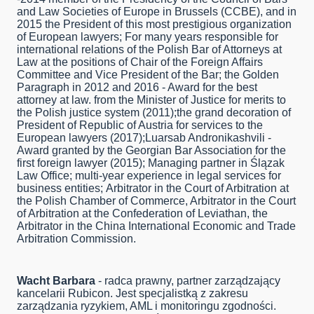
and Law Societies of Europe in Brussels (CCBE), and in
2015 the President of this most prestigious organization
of European lawyers; For many years responsible for
international relations of the Polish Bar of Attorneys at
Law at the positions of Chair of the Foreign Affairs
Committee and Vice President of the Bar; the Golden
Paragraph in 2012 and 2016 - Award for the best
attorney at law. from the Minister of Justice for merits to
the Polish justice system (2011);the grand decoration of
President of Republic of Austria for services to the
European lawyers (2017);Luarsab Andronikashvili -
Award granted by the Georgian Bar Association for the
first foreign lawyer (2015); Managing partner in Ślązak
Law Office; multi-year experience in legal services for
business entities; Arbitrator in the Court of Arbitration at
the Polish Chamber of Commerce, Arbitrator in the Court
of Arbitration at the Confederation of Leviathan, the
Arbitrator in the China International Economic and Trade
Arbitration Commission.
Wacht Barbara
- radca prawny, partner zarządzający
kancelarii Rubicon. Jest specjalistką z zakresu
zarządzania ryzykiem, AML i monitoringu zgodności.