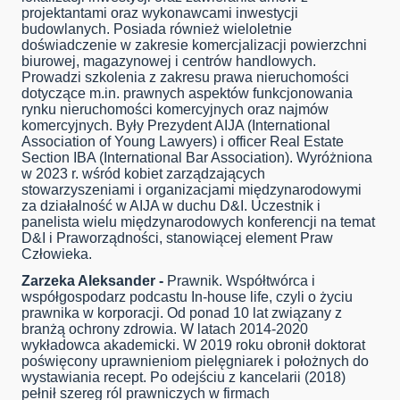
projektantami oraz wykonawcami inwestycji
budowlanych. Posiada również wieloletnie
doświadczenie w zakresie komercjalizacji powierzchni
biurowej, magazynowej i centrów handlowych.
Prowadzi szkolenia z zakresu prawa nieruchomości
dotyczące m.in. prawnych aspektów funkcjonowania
rynku nieruchomości komercyjnych oraz najmów
komercyjnych. Były Prezydent AIJA (International
Association of Young Lawyers) i officer Real Estate
Section IBA (International Bar Association). Wyróżniona
w 2023 r. wśród kobiet zarządzających
stowarzyszeniami i organizacjami międzynarodowymi
za działalność w AIJA w duchu D&I. Uczestnik i
panelista wielu międzynarodowych konferencji na temat
D&I i Praworządności, stanowiącej element Praw
Człowieka.
Zarzeka Aleksander -
Prawnik. Współtwórca i
współgospodarz podcastu In-house life, czyli o życiu
prawnika w korporacji. Od ponad 10 lat związany z
branżą ochrony zdrowia. W latach 2014-2020
wykładowca akademicki. W 2019 roku obronił doktorat
poświęcony uprawnieniom pielęgniarek i położnych do
wystawiania recept. Po odejściu z kancelarii (2018)
pełnił szereg ról prawniczych w firmach