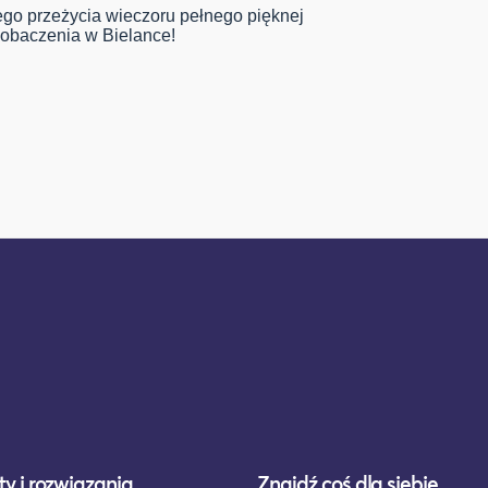
go przeżycia wieczoru pełnego pięknej
zobaczenia w Bielance!
y i rozwiązania
Znajdź coś dla siebie