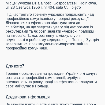
Місце
: Wydział Działalności Gospodarczej i Rolnictwa,
ul. 28 Czerwca 1956 r. nr 404, sala C, II piętro
Під час третьго тренінгу учасники попрацюють над
професійною комунікацією у процесі рекрутації.
Дізнаються як ефективно підготуватися до
співбесіди, на що звертати увагу під час розмов із
рекрутерами та як розпізнавати «червоні прапорці»
на інтерв'ю. Також розглянуть міжкультурні
відмінності в робочому середовищі в Польщі. Зустріч
завершиться практикумомз самопрезентації та
професійної комунікації.
Для кого?
Тренінги орієнтовані на громадян України, які хочуть
розвивати професійні компетенції, здобути
впевненість на ринку праці та ефективно планувати
своє майбутнє в Польщі.
Додаткова інформація
Ви можете взяти участь уциклі трьох тренінгів або ж