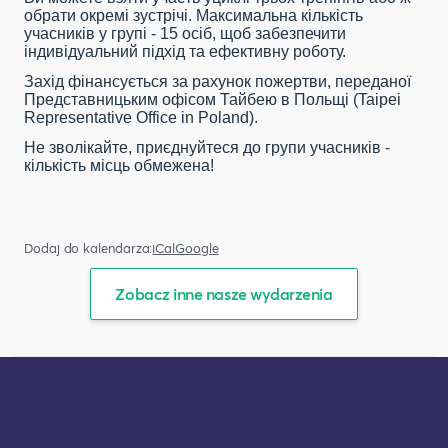
обрати окремі зустрічі. Максимальна кількість
учасників у групі - 15 осіб, щоб забезпечити
індивідуальний підхід та ефективну роботу.
Захід фінансується за рахунок пожертви, переданої
Представницьким офісом Тайбею в Польщі (Taipei
Representative Office in Poland).
Не зволікайте, приєднуйтеся до групи учасників -
кількість місць обмежена!
Dodaj do kalendarza:
iCal
Google
Zobacz inne nasze wydarzenia