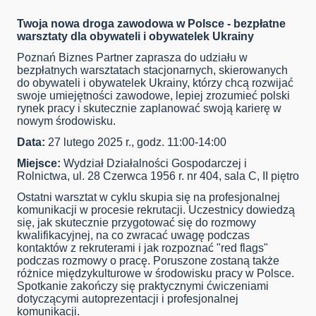
Twoja nowa droga zawodowa w Polsce - bezpłatne
warsztaty dla obywateli i obywatelek Ukrainy
Poznań Biznes Partner zaprasza do udziału w
bezpłatnych warsztatach stacjonarnych, skierowanych
do obywateli i obywatelek Ukrainy, którzy chcą rozwijać
swoje umiejętności zawodowe, lepiej zrozumieć polski
rynek pracy i skutecznie zaplanować swoją karierę w
nowym środowisku.
Data:
27 lutego 2025 r., godz. 11:00-14:00
Miejsce:
Wydział Działalności Gospodarczej i
Rolnictwa, ul. 28 Czerwca 1956 r. nr 404, sala C, II piętro
Ostatni warsztat w cyklu skupia się na profesjonalnej
komunikacji w procesie rekrutacji. Uczestnicy dowiedzą
się, jak skutecznie przygotować się do rozmowy
kwalifikacyjnej, na co zwracać uwagę podczas
kontaktów z rekruterami i jak rozpoznać "red flags"
podczas rozmowy o pracę. Poruszone zostaną także
różnice międzykulturowe w środowisku pracy w Polsce.
Spotkanie zakończy się praktycznymi ćwiczeniami
dotyczącymi autoprezentacji i profesjonalnej
komunikacji.