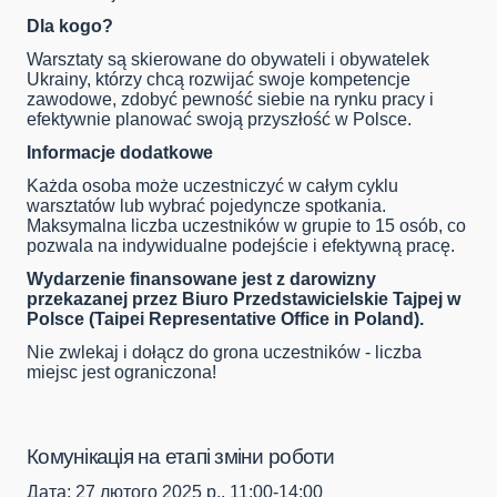
Dla kogo?
Warsztaty są skierowane do obywateli i obywatelek
Ukrainy, którzy chcą rozwijać swoje kompetencje
zawodowe, zdobyć pewność siebie na rynku pracy i
efektywnie planować swoją przyszłość w Polsce.
Informacje dodatkowe
Każda osoba może uczestniczyć w całym cyklu
warsztatów lub wybrać pojedyncze spotkania.
Maksymalna liczba uczestników w grupie to 15 osób, co
pozwala na indywidualne podejście i efektywną pracę.
Wydarzenie finansowane jest z darowizny
przekazanej przez Biuro Przedstawicielskie Tajpej w
Polsce (Taipei Representative Office in Poland).
Nie zwlekaj i dołącz do grona uczestników - liczba
miejsc jest ograniczona!
Комунікація на етапі зміни роботи
Дата
: 27 лютого 2025 р., 11:00-14:00