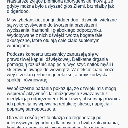
Najstarsze żyjące plemiona aborygeńskie mówią, że
gdyby można było usłyszeć głos Ziemi, brzmiałby jak
didgeridoo.
Misy tybetańskie, gongi, didgeridoo i dzwonki wietrzne
są wykorzystywane do tworzenia przestrzeni
wyciszenia, harmonii i głębokiego odpoczynku.
Wydobywane z nich dźwięki tworzą bogate fale
akustyczne, które otulają całe ciało subtelnymi
wibracjami.
Podczas koncertu uczestnicy zanurzają się w
prawdziwej kąpieli dźwiękowej. Delikatne drgania
pomagają rozluźnić napięcia, wyciszyć natłok myśli i
skierować uwagę do wewnątrz. W efekcie ciało może
wejść w stan głębokiego relaksu, a umysł odzyskać
spokój i równowagę.
Współczesne badania pokazują, że dźwięki mis mogą
wspierać aktywność fal mózgowych związanych z
medytacją i odprężeniem. Naukowcy obserwują również
ich potencjalny wpływ na redukcję stresu, napięcia i
poprawę samopoczucia.
Dla wielu osób jest to okazja do regeneracji po
intensywnym tygodniu, dla innych - chwila zatrzymania,
kontaktu z emocjami, wspomnieniami lub własną