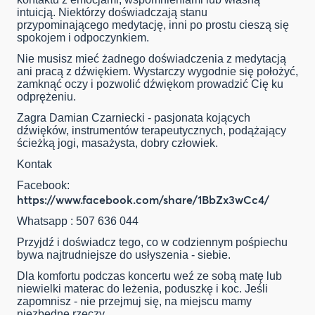
intuicją. Niektórzy doświadczają stanu
przypominającego medytację, inni po prostu cieszą się
spokojem i odpoczynkiem.
Nie musisz mieć żadnego doświadczenia z medytacją
ani pracą z dźwiękiem. Wystarczy wygodnie się położyć,
zamknąć oczy i pozwolić dźwiękom prowadzić Cię ku
odprężeniu.
Zagra Damian Czarniecki - pasjonata kojących
dźwięków, instrumentów terapeutycznych, podążający
ścieżką jogi, masażysta, dobry człowiek.
Kontak
Facebook:
https://www.facebook.com/share/1BbZx3wCc4/
Whatsapp : 507 636 044
Przyjdź i doświadcz tego, co w codziennym pośpiechu
bywa najtrudniejsze do usłyszenia - siebie.
Dla komfortu podczas koncertu weź ze sobą matę lub
niewielki materac do leżenia, poduszkę i koc. Jeśli
zapomnisz - nie przejmuj się, na miejscu mamy
niezbędne rzeczy.