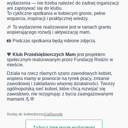
wydarzenia — nie trzeba należeć do żadnej organizacji
ani zapisywać się do klubu.
To cykliczne spotkania w kobiecym gronie, pełne
wsparcia, inspiracji i praktycznej wiedzy.
🎉 To wydarzenie realizowane jest w ramach grantu
wspierającego rozwój i aktywizację mam.
📸 Podczas spotkania będą robione zdjęcia.
💖
Klub Przedsiębiorczych Mam
jest projektem
społecznym realizowanym przez Fundację Rodzic w
mieście.
Działa na rzecz równych szans zawodowych kobiet,
wspiera mamy w powrocie na rynek pracy, zmianie
zawodowej i zakładaniu własnej działalności. Tworzy
ogólnopolską sieć kobiet, które chcą rozwijać się
zawodowo, nie rezygnując z bycia zaangażowanymi
mamami 💪🌸
Dodaj do kalendarza:
iCal
Google
Zobacz inne nasze wydarzenia