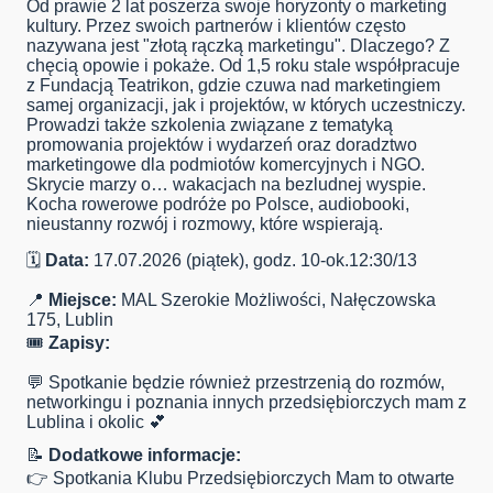
Od prawie 2 lat poszerza swoje horyzonty o marketing
kultury. Przez swoich partnerów i klientów często
nazywana jest "złotą rączką marketingu". Dlaczego? Z
chęcią opowie i pokaże. Od 1,5 roku stale współpracuje
z Fundacją Teatrikon, gdzie czuwa nad marketingiem
samej organizacji, jak i projektów, w których uczestniczy.
Prowadzi także szkolenia związane z tematyką
promowania projektów i wydarzeń oraz doradztwo
marketingowe dla podmiotów komercyjnych i NGO.
Skrycie marzy o… wakacjach na bezludnej wyspie.
Kocha rowerowe podróże po Polsce, audiobooki,
nieustanny rozwój i rozmowy, które wspierają.
🗓
Data:
17.07.2026 (piątek), godz. 10-ok.12:30/13
📍
Miejsce:
MAL Szerokie Możliwości, Nałęczowska
175, Lublin
🎟
Zapisy:
💬 Spotkanie będzie również przestrzenią do rozmów,
networkingu i poznania innych przedsiębiorczych mam z
Lublina i okolic 💕
📝
Dodatkowe informacje:
👉 Spotkania Klubu Przedsiębiorczych Mam to otwarte