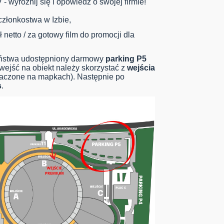
 wyróżnij się i opowiedz o swojej firmie!
 członkostwa w Izbie,
ł netto / za gotowy film do promocji dla
aństwa udostępniony darmowy
parking P5
wejść na obiekt należy skorzystać z
wejścia
znaczone na mapkach). Następnie po
s
.