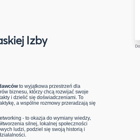
skiej Izby
Do
odawców
to wyjątkowa przestrzeń dla
rów biznesu, którzy chcą rozwijać swoje
kty i dzielić się doświadczeniami. To
praktykę, a wspólne rozmowy przeradzają się
networking - to okazja do wymiany wiedzy,
tworzenia silnej, lokalnej społeczności
ych ludzi, podziel się swoją historią i
ziałalności.