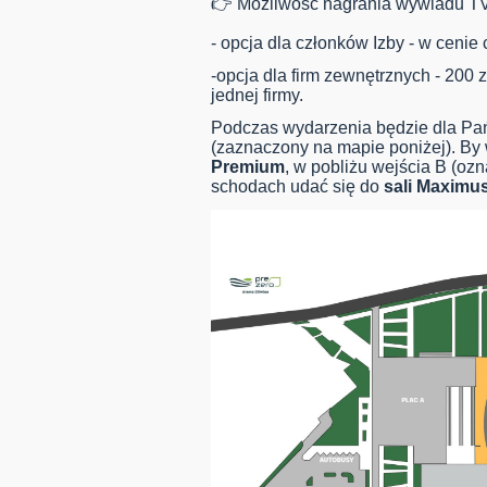
👉 Możliwość nagrania wywiadu TV -
- opcja dla członków Izby - w cenie
-opcja dla firm zewnętrznych - 200 z
jednej firmy.
Podczas wydarzenia będzie dla P
(zaznaczony na mapie poniżej). By 
Premium
, w pobliżu wejścia B (o
schodach udać się do
sali Maximu