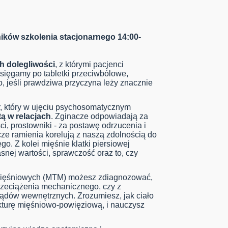
ników szkolenia stacjonarnego 14:00-
ch dolegliwości
, z którymi pacjenci
 sięgamy po tabletki przeciwbólowe,
co, jeśli prawdziwa przyczyna leży znacznie
r, który w ujęciu psychosomatycznym
ą w relacjach
. Zginacze odpowiadają za
ci, prostowniki - za postawę odrzucenia i
cze ramienia korelują z naszą zdolnością do
go. Z kolei mięśnie klatki piersiowej
snej wartości, sprawczość oraz to, czy
ięśniowych (MTM) możesz zdiagnozować,
rzeciążenia mechanicznego, czy z
ządów wewnętrznych. Zrozumiesz, jak ciało
ukturę mięśniowo-powięziową, i nauczysz