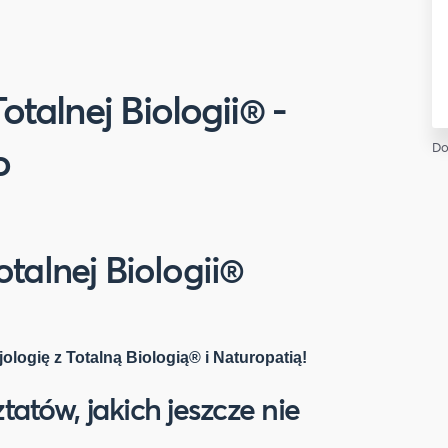
otalnej Biologii® -
o
Do
otalnej Biologii®
ologię z Totalną Biologią® i Naturopatią!
atów, jakich jeszcze nie