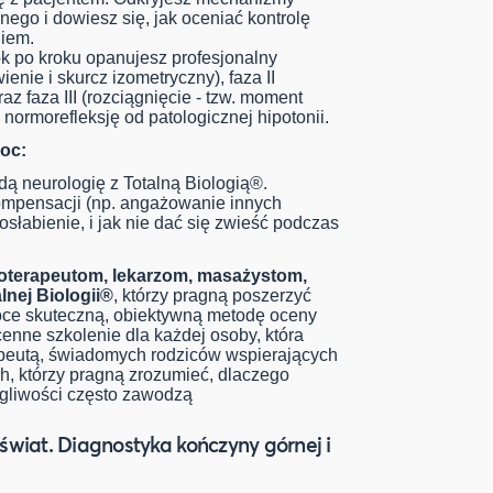
ego i dowiesz się, jak oceniać kontrolę
iem.
k po kroku opanujesz profesjonalny
ienie i skurcz izometryczny), faza II
z faza III (rozciągnięcie - tzw. moment
normorefleksję od patologicznej hipotonii.
oc:
dą neurologię z Totalną Biologią®.
kompensacji (np. angażowanie innych
 osłabienie, i jak nie dać się zwieść podczas
joterapeutom, lekarzom, masażystom,
nej Biologii®
, którzy pragną poszerzyć
oce skuteczną, obiektywną metodę oceny
cenne szkolenie dla każdej osoby, która
peutą, świadomych rodziców wspierających
ch, którzy pragną zrozumieć, dlaczego
egliwości często zawodzą
 świat. Diagnostyka kończyny górnej i