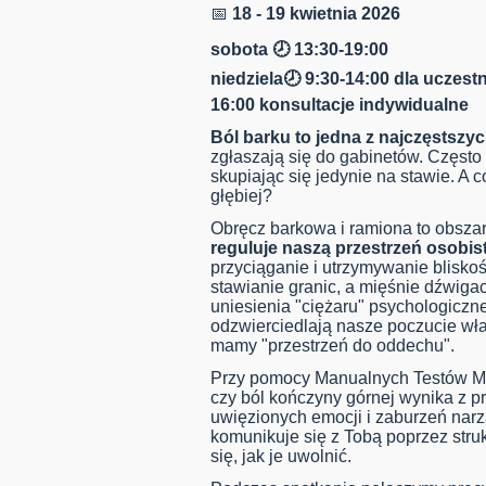
📅
18 - 19 kwietnia 2026
sobota 🕗 13:30-19:00
niedziela🕗 9:30-14:00 dla uczest
16:00 konsultacje indywidualne
Ból barku to jedna z najczęstszy
zgłaszają się do gabinetów. Często
skupiając się jedynie na stawie. A 
głębiej?
Obręcz barkowa i ramiona to obsza
reguluje naszą przestrzeń osobist
przyciąganie i utrzymywanie bliskoś
stawianie granic, a mięśnie dźwiga
uniesienia "ciężaru" psychologiczne
odzwierciedlają nasze poczucie wła
mamy "przestrzeń do oddechu".
Przy pomocy Manualnych Testów M
czy ból kończyny górnej wynika z p
uwięzionych emocji i zaburzeń nar
komunikuje się z Tobą poprzez str
się, jak je uwolnić.