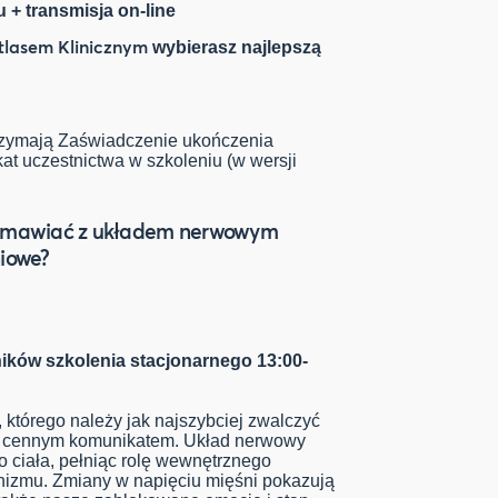
 + transmisja on-line
tlasem Klinicznym
wybierasz najlepszą
trzymają Zaświadczenie ukończenia
at uczestnictwa w szkoleniu (w wersji
 rozmawiać z układem nerwowym
iowe?
ników szkolenia stacjonarnego 13:00-
, którego należy jak najszybciej zwalczyć
t on cennym komunikatem. Układ nerwowy
o ciała, pełniąc rolę wewnętrznego
nizmu. Zmiany w napięciu mięśni pokazują