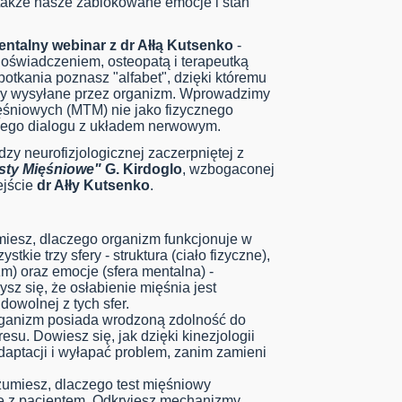
e także nasze zablokowane emocje i stan
ntalny webinar z dr Ałłą Kutsenko
-
doświadczeniem, osteopatą i terapeutką
potkania poznasz "alfabet", dzięki któremu
ały wysyłane przez organizm. Wprowadzimy
śniowych (MTM) nie jako fizycznego
jnego dialogu z układem nerwowym.
dzy neurofizjologicznej zaczerpniętej z
esty Mięśniowe"
G. Kirdoglo
, wzbogaconej
ejście
dr Ałły Kutsenko
.
iesz, dlaczego organizm funkcjonuje w
tkie trzy sfery - struktura (ciało fizyczne),
m) oraz emocje (sfera mentalna) -
z się, że osłabienie mięśnia jest
owolnej z tych sfer.
ganizm posiada wrodzoną zdolność do
resu. Dowiesz się, jak dzięki kinezjologii
daptacji i wyłapać problem, zanim zamieni
umiesz, dlaczego test mięśniowy
się z pacjentem. Odkryjesz mechanizmy