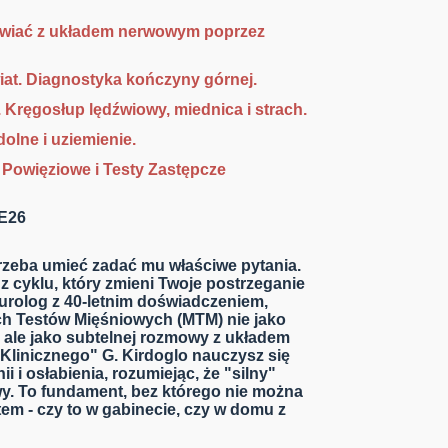
wiać z układem nerwowym poprzez
wiat. Diagnostyka kończyny górnej.
 Kręgosłup lędźwiowy, miednica i strach.
olne i uziemienie.
Powięziowe i Testy Zastępcze
E26
 trzeba umieć zadać mu właściwe pytania.
 cyklu, który zmieni Twoje postrzeganie
eurolog z 40-letnim doświadczeniem,
h Testów Mięśniowych (MTM) nie jako
 ale jako subtelnej rozmowy z układem
Klinicznego" G. Kirdoglo nauczysz się
 i osłabienia, rozumiejąc, że "silny"
wy. To fundament, bez którego nie można
tem - czy to w gabinecie, czy w domu z