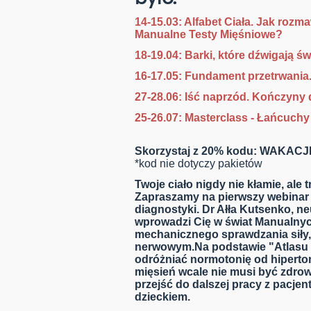
14-15.03: Alfabet Ciała.
Jak rozma
Manualne Testy Mięśniowe?
18-19.04: Barki, które dźwigają ś
16-17.05: Fundament przetrwania.
27-28.06: Iść naprzód. Kończyny d
25-26.07: Masterclass -
Łańcuchy 
Skorzystaj z 20% kodu: WAKACJ
*kod nie dotyczy pakietów
Twoje ciało nigdy nie kłamie, ale
Zapraszamy na pierwszy webinar z
diagnostyki. Dr Ałła Kutsenko, n
wprowadzi Cię w świat Manualnyc
mechanicznego sprawdzania siły,
nerwowym.
Na podstawie "Atlasu 
odróżniać normotonię od hipertonii
mięsień wcale nie musi być zdro
przejść do dalszej pracy z pacjen
dzieckiem.