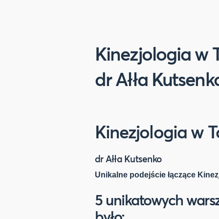
Kinezjologia w T
dr Ałła Kutsenk
Kinezjologia w T
dr Ałła Kutsenko
Unikalne podejście łączące Kinezj
5 unikatowych warszt
było: