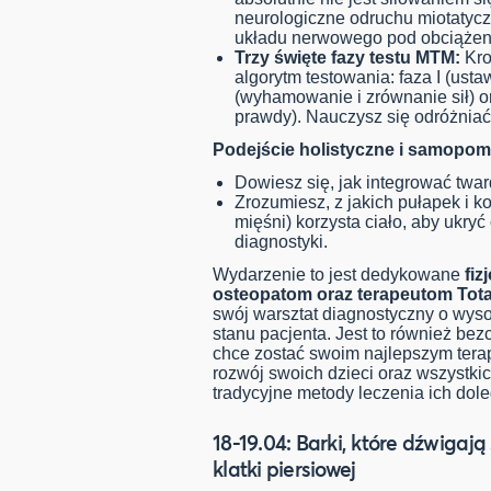
neurologiczne odruchu miotatyczn
układu nerwowego pod obciążen
Trzy święte fazy testu MTM:
Kro
algorytm testowania: faza I (ustaw
(wyhamowanie i zrównanie sił) ora
prawdy). Nauczysz się odróżniać 
Podejście holistyczne i samopom
Dowiesz się, jak integrować twar
Zrozumiesz, z jakich pułapek i 
mięśni) korzysta ciało, aby ukryć
diagnostyki.
Wydarzenie to jest dedykowane
fiz
osteopatom oraz terapeutom Total
swój warsztat diagnostyczny o wys
stanu pacjenta. Jest to również bez
chce zostać swoim najlepszym tera
rozwój swoich dzieci oraz wszystki
tradycyjne metody leczenia ich dol
18-19.04: Barki, które dźwigają
klatki piersiowej