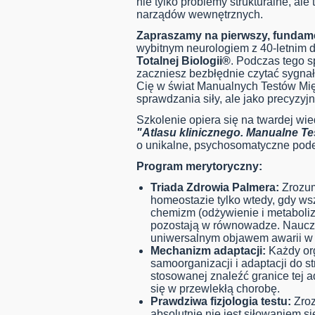
nie tylko problemy strukturalne, al
narządów wewnętrznych.
Zapraszamy na pierwszy, fundame
wybitnym neurologiem z 40-letnim 
Totalnej Biologii®
. Podczas tego s
zaczniesz bezbłędnie czytać sygn
Cię w świat Manualnych Testów Mię
sprawdzania siły, ale jako precyzy
Szkolenie opiera się na twardej wie
"Atlasu klinicznego. Manualne T
o unikalne, psychosomatyczne pod
Program merytoryczny:
Triada Zdrowia Palmera:
Zrozum
homeostazie tylko wtedy, gdy wszys
chemizm (odżywienie i metaboliz
pozostają w równowadze. Nauczys
uniwersalnym objawem awarii w d
Mechanizm adaptacji:
Każdy or
samoorganizacji i adaptacji do st
stosowanej znaleźć granice tej a
się w przewlekłą chorobę.
Prawdziwa fizjologia testu:
Zroz
absolutnie nie jest siłowaniem 