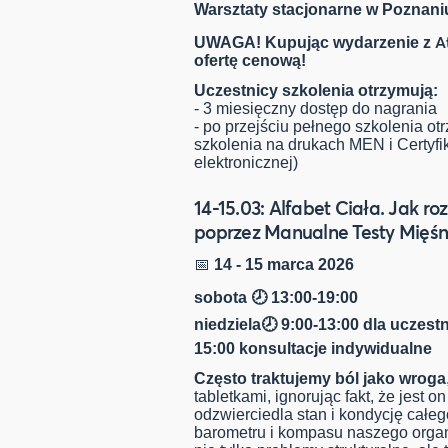
Warsztaty stacjonarne w Poznaniu
A
UWAGA! Kupując wydarzenie z
ofertę cenową!
Uczestnicy szkolenia otrzymują:
- 3 miesięczny dostęp do nagrania
- po przejściu pełnego szkolenia o
szkolenia na drukach MEN i Certyfik
elektronicznej)
14-15.03: Alfabet Ciała. Jak
poprzez Manualne Testy Mięśn
📅
14 - 15 marca 2026
sobota 🕗 13:00-19:00
niedziela🕗 9:00-13:00 dla uczest
15:00 konsultacje indywidualne
Często traktujemy ból jako wroga
tabletkami, ignorując fakt, że jes
odzwierciedla stan i kondycję całeg
barometru i kompasu naszego orga