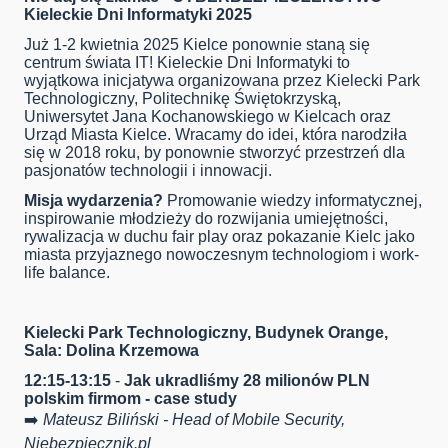
Kieleckie Dni Informatyki 2025
Już 1-2 kwietnia 2025 Kielce ponownie staną się
centrum świata IT! Kieleckie Dni Informatyki to
wyjątkowa inicjatywa organizowana przez Kielecki Park
Technologiczny, Politechnikę Świętokrzyską,
Uniwersytet Jana Kochanowskiego w Kielcach oraz
Urząd Miasta Kielce. Wracamy do idei, która narodziła
się w 2018 roku, by ponownie stworzyć przestrzeń dla
pasjonatów technologii i innowacji.
Misja wydarzenia?
Promowanie wiedzy informatycznej,
inspirowanie młodzieży do rozwijania umiejętności,
rywalizacja w duchu fair play oraz pokazanie Kielc jako
miasta przyjaznego nowoczesnym technologiom i work-
life balance.
Kielecki Park Technologiczny, Budynek Orange,
Sala: Dolina Krzemowa
12:15-13:15
-
Jak ukradliśmy 28 milionów PLN
polskim firmom - case study
➡️
Mateusz Biliński - Head of Mobile Security,
Niebezpiecznik.pl