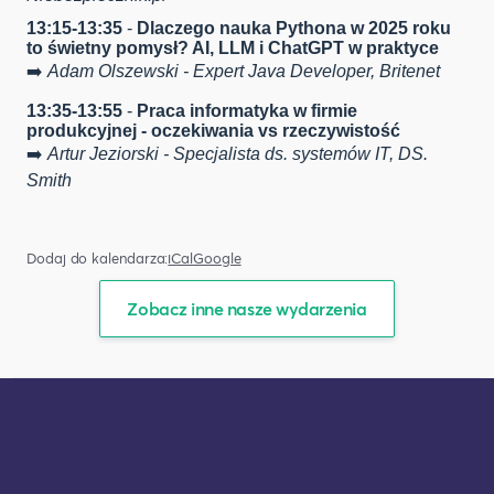
13:15-13:35
-
Dlaczego nauka Pythona w 2025 roku
to świetny pomysł?
AI, LLM i ChatGPT w praktyce
➡️
Adam Olszewski - Expert Java Developer, Britenet
13:35-13:55
-
Praca informatyka w firmie
produkcyjnej - oczekiwania vs rzeczywistość
➡️
Artur Jeziorski - Specjalista ds. systemów IT, DS.
Smith
Dodaj do kalendarza:
iCal
Google
Zobacz inne nasze wydarzenia