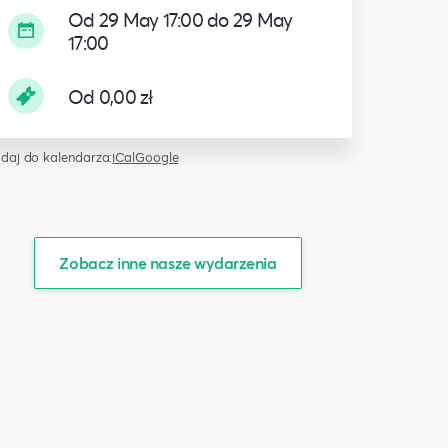
Od 29 May 17:00 do 29 May
17:00
Od 0,00 zł
daj do kalendarza:
iCal
Google
Zobacz inne nasze wydarzenia