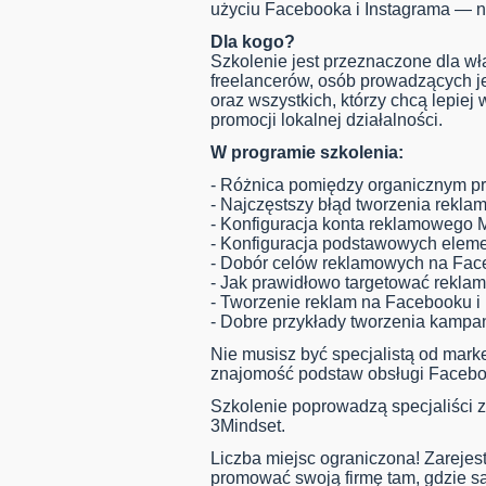
użyciu Facebooka i Instagrama — n
Dla kogo?
Szkolenie jest przeznaczone dla właś
freelancerów, osób prowadzących 
oraz wszystkich, którzy chcą lepiej
promocji lokalnej działalności.
W programie szkolenia:
- Różnica pomiędzy organicznym pr
- Najczęstszy błąd tworzenia rekla
- Konfiguracja konta reklamowego 
- Konfiguracja podstawowych eleme
- Dobór celów reklamowych na Face
- Jak prawidłowo targetować rekla
- Tworzenie reklam na Facebooku i 
- Dobre przykłady tworzenia kampa
Nie musisz być specjalistą od marke
znajomość podstaw obsługi Faceboo
Szkolenie poprowadzą specjaliści z
3Mindset.
Liczba miejsc ograniczona! Zarejestr
promować swoją firmę tam, gdzie są