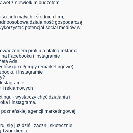
awet z niewielkim budżetem!
cicieli małych i średnich firm,
jednoosobową działalność gospodarczą
 wykorzystać potencjał social mediów w
owadzeniem profilu a płatną reklamą
m na Facebooku i Instagramie
Meta Ads
ntów (pixel/grupy remarketingowe)
booku i Instagramie
my?
Instagramie
nii reklamowych
tingu - wystarczy chęć działania i
ka i Instagrama.
 poznańskiej agencji marketingowej
uj się już dziś i zacznij skutecznie
 Twoi klienci.