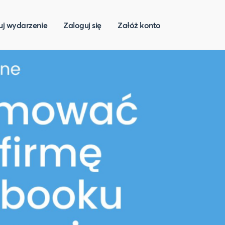
uj wydarzenie
Zaloguj się
Załóż konto