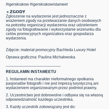
#igerskrakow #igerskrakowistameet
🔹️𝗭𝗚𝗢𝗗𝗬
Zgłoszenie na wydarzenie jest jednoznaczne z
wrażeniem zgody na przetwarzanie danych osobowych
na potrzeby organizacji wydarzenia oraz udzieleniem
zgody na fotografowanie i wykorzystanie wizerunku dla
celów promocyjnych organizatora oraz gospodarza
wydarzenia.
Zdjęcie: materiał promocyjny Bachleda Luxury Hotel
Oprawa graficzna: Paulina Michałowska
_________________________
REGULAMIN INSTAMEETU
1. Instameet ma charakter
nieformalnego spotkania
pasjonatów fotografii
i nie jest imprezą turystyczną ani
wydarzeniem organizowanym przez podmiot prawny.
2. Uczestnictwo jest
dobrowolne
i odbywa się
na własną
odpowiedzialność
każdego uczestnika.
3. Każdy uczestnik zobowiązany jest do: