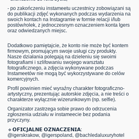
- po zakończeniu instameetu uczestnicy zobowiązani są
do publikacji zdjęć wykonanych podczas wydarzenia na
swoich kontach na Instagramie w formie relacji i/lub
postów/rolek, z jednoczesnym oznaczeniem konta Igers
oraz odwiedzanych miejsc.
Dodatkowo pamiętajcie, że konto nie może być kontem
firmowym, promującym swoje usługi czy produkty.
Nasze działania polegają na dzieleniu się swoimi
fotografiami i szlifowaniu swojego warsztatu
fotograficznego, a zdjęcia wykonywane podczas
Instameetów nie mogą być wykorzystywane do celów
komercyjnych.
Profil powinien mieć wyraźny charakter fotograficzno-
artystyczny, prezentując autorskie zdjęcia, a nie treści o
charakterze wyłącznie wizerunkowym (np. selfie).
Organizator zastrzega sobie prawo do odrzucenia
zgłoszenia udziału w instameecie bez podania
przyczyny.
🔹️𝗢𝗙𝗜𝗖𝗝𝗔𝗟𝗡𝗘 𝗢𝗭𝗡𝗔𝗖𝗭𝗘𝗡𝗜𝗔:
@igerskrakow, @igerspoland, @bachledaluxuryhotel