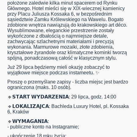
położone zaledwie kilka minut spacerem od Rynku
Głównego. Hotel mieści się w XIX-wiecznej kamienicy
przy Placu Juliusza Kossaka 6, w bezpośrednim
sąsiedztwie Zamku Królewskiego na Wawelu. Bogato
zdobione wnętrza nawiązują do krakowskiego art déco.
Wysublimowane, eleganckie przestrzenie zostały
wykończone z dbałością o najmniejsze detale,
zachwycając szlachetnymi materiałami i precyzją
wykonania. Marmurowe mozaiki, złote zdobienia,
kryształowe żyrandole oraz klimatyczne kominki tworzą
spójną, ponadczasową całość w klasycznym stylu.
Już 29 lipca będziemy mieli okazję zobaczyć to
wyjątkowe miejsce podczas instameetu. ✨
Proszę o przemyślane zapisy - liczba miejsc jest bardzo
ograniczona (maks. 10 osób).
🔹️𝗦𝗧𝗔𝗥𝗧 𝗪𝗬𝗗𝗔𝗥𝗭𝗘𝗡𝗜𝗔: 29 lipca, godz. 14:00
🔹️𝗟𝗢𝗞𝗔𝗟𝗜𝗭𝗔𝗝𝗖𝗔: Bachleda Luxury Hotel, pl. Kossaka
6, Kraków
🔹️𝗪𝗬𝗠𝗔𝗚𝗔𝗡𝗜𝗔:
- publiczne konto na Instagramie;
- ukończenie 18 roku życia;