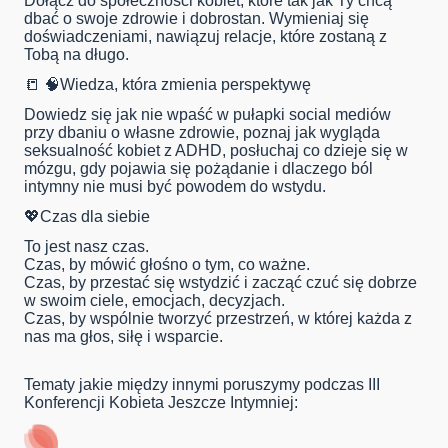
Dołącz do społeczności kobiet, które tak jak Ty chcą
dbać o swoje zdrowie i dobrostan. Wymieniaj się
doświadczeniami, nawiązuj relacje, które zostaną z
Tobą na długo.
📒 🧠Wiedza, która zmienia perspektywę
Dowiedz się jak nie wpaść w pułapki social mediów
przy dbaniu o własne zdrowie, poznaj jak wygląda
seksualność kobiet z ADHD, posłuchaj co dzieje się w
mózgu, gdy pojawia się pożądanie i dlaczego ból
intymny nie musi być powodem do wstydu.
💖Czas dla siebie
To jest nasz czas.
Czas, by mówić głośno o tym, co ważne.
Czas, by przestać się wstydzić i zacząć czuć się dobrze
w swoim ciele, emocjach, decyzjach.
Czas, by wspólnie tworzyć przestrzeń, w której każda z
nas ma głos, siłę i wsparcie.
Tematy jakie między innymi poruszymy podczas III
Konferencji Kobieta Jeszcze Intymniej: