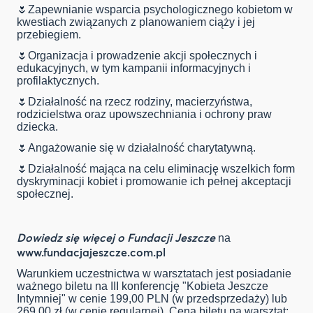
🌷Zapewnianie wsparcia psychologicznego kobietom w
kwestiach związanych z planowaniem ciąży i jej
przebiegiem.
🌷Organizacja i prowadzenie akcji społecznych i
edukacyjnych, w tym kampanii informacyjnych i
profilaktycznych.
🌷Działalność na rzecz rodziny, macierzyństwa,
rodzicielstwa oraz upowszechniania i ochrony praw
dziecka.
🌷Angażowanie się w działalność charytatywną.
🌷Działalność mająca na celu eliminację wszelkich form
dyskryminacji kobiet i promowanie ich pełnej akceptacji
społecznej.
Dowiedz się więcej o Fundacji Jeszcze
na
www.fundacjajeszcze.com.pl
Warunkiem uczestnictwa w warsztatach jest posiadanie
ważnego biletu na III konferencję "Kobieta Jeszcze
Intymniej" w cenie 199,00 PLN (w przedsprzedaży) lub
269,00 zł (w cenie regularnej). Cena biletu na warsztat: